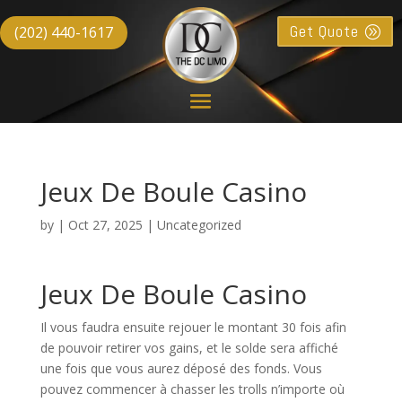
Get Quote
(202) 440-1617
Jeux De Boule Casino
by
|
Oct 27, 2025
| Uncategorized
Jeux De Boule Casino
Il vous faudra ensuite rejouer le montant 30 fois afin
de pouvoir retirer vos gains, et le solde sera affiché
une fois que vous aurez déposé des fonds. Vous
pouvez commencer à chasser les trolls n’importe où