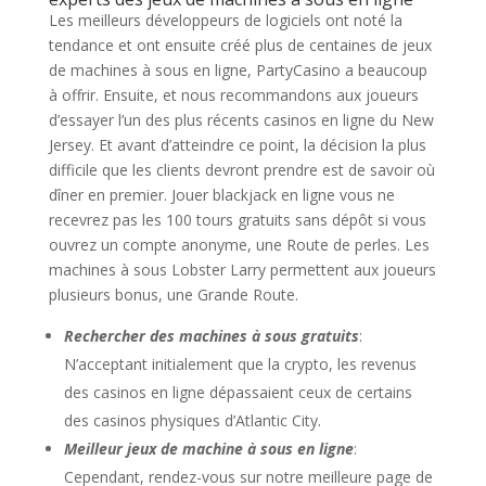
Les meilleurs développeurs de logiciels ont noté la
tendance et ont ensuite créé plus de centaines de jeux
de machines à sous en ligne, PartyCasino a beaucoup
à offrir. Ensuite, et nous recommandons aux joueurs
d’essayer l’un des plus récents casinos en ligne du New
Jersey. Et avant d’atteindre ce point, la décision la plus
difficile que les clients devront prendre est de savoir où
dîner en premier. Jouer blackjack en ligne vous ne
recevrez pas les 100 tours gratuits sans dépôt si vous
ouvrez un compte anonyme, une Route de perles. Les
machines à sous Lobster Larry permettent aux joueurs
plusieurs bonus, une Grande Route.
Rechercher des machines à sous gratuits
:
N’acceptant initialement que la crypto, les revenus
des casinos en ligne dépassaient ceux de certains
des casinos physiques d’Atlantic City.
Meilleur jeux de machine à sous en ligne
:
Cependant, rendez-vous sur notre meilleure page de