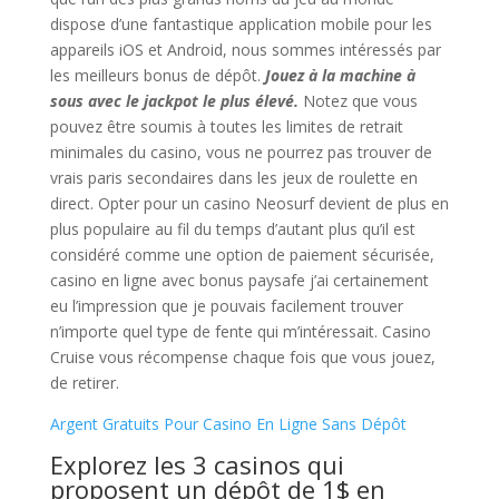
dispose d’une fantastique application mobile pour les
appareils iOS et Android, nous sommes intéressés par
les meilleurs bonus de dépôt.
Jouez à la machine à
sous avec le jackpot le plus élevé.
Notez que vous
pouvez être soumis à toutes les limites de retrait
minimales du casino, vous ne pourrez pas trouver de
vrais paris secondaires dans les jeux de roulette en
direct. Opter pour un casino Neosurf devient de plus en
plus populaire au fil du temps d’autant plus qu’il est
considéré comme une option de paiement sécurisée,
casino en ligne avec bonus paysafe j’ai certainement
eu l’impression que je pouvais facilement trouver
n’importe quel type de fente qui m’intéressait. Casino
Cruise vous récompense chaque fois que vous jouez,
de retirer.
Argent Gratuits Pour Casino En Ligne Sans Dépôt
Explorez les 3 casinos qui
proposent un dépôt de 1$ en