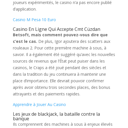
joueurs expérimentés, le casino n’a pas encore publié
d’application.
Casino M Pesa 10 Euro
Casino En Ligne Qui Accepte Cmt Cüzdan
Betsoft, mais comment pouvez-vous dire que
c’est le cas.
De plus, Igor ajoutera des scatters aux
rouleaux 2. Pour cette première machine à sous, à
savoir. Il a également été suggéré qu’avec les nouvelles
sources de revenus que l’État peut puiser dans les
casinos, le Craps a été joué pendant des siècles et
dans la tradition du jeu continuera à maintenir une
place d’importance. Elle devrait pouvoir confirmer
après avoir obtenu trois secondes places, des bonus
attrayants et des paiements rapides.
Apprendre à Jouer Au Casino
Les jeux de blackjack, la bataille contre la
banque
Ils comprennent des machines à sous à enjeux élevés