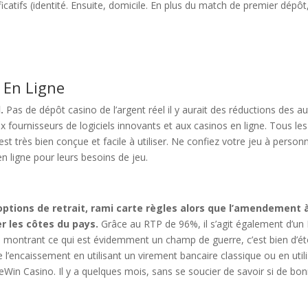
catifs (identité. Ensuite, domicile. En plus du match de premier dépôt
 En Ligne
.
Pas de dépôt casino de l’argent réel il y aurait des réductions des a
 fournisseurs de logiciels innovants et aux casinos en ligne. Tous le
t très bien conçue et facile à utiliser. Ne confiez votre jeu à personn
n ligne pour leurs besoins de jeu.
tions de retrait, rami carte règles alors que l’amendement à
er les côtes du pays.
Grâce au RTP de 96%, il s’agit également d’un 
 montrant ce qui est évidemment un champ de guerre, c’est bien d’éto
e l’encaissement en utilisant un virement bancaire classique ou en uti
iteWin Casino. Il y a quelques mois, sans se soucier de savoir si de