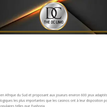
Click Here
é en Afrique du Sud et proposant aux joueurs environ 600 jeux adapté
logiques les plus importantes que les casinos ont à leur disposition po
populaires telles que Euphoria.