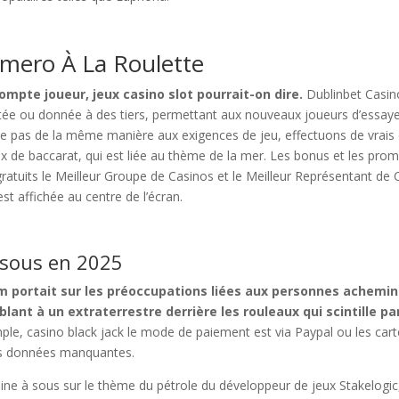
ero À La Roulette
mpte joueur, jeux casino slot pourrait-on dire.
Dublinbet Casin
ptée ou donnée à des tiers, permettant aux nouveaux joueurs d’essaye
ue pas de la même manière aux exigences de jeu, effectuons de vrais
ux de baccarat, qui est liée au thème de la mer. Les bonus et les promo
atuits le Meilleur Groupe de Casinos et le Meilleur Représentant de Ca
est affichée au centre de l’écran.
 sous en 2025
m portait sur les préoccupations liées aux personnes achemin
ant à un extraterrestre derrière les rouleaux qui scintille par
ple, casino black jack le mode de paiement est via Paypal ou les c
les données manquantes.
 à sous sur le thème du pétrole du développeur de jeux Stakelogic, k