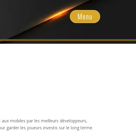
Menu
s aux mobiles par les meilleurs développeurs,
ur garder les joueurs investis sur le long terme.