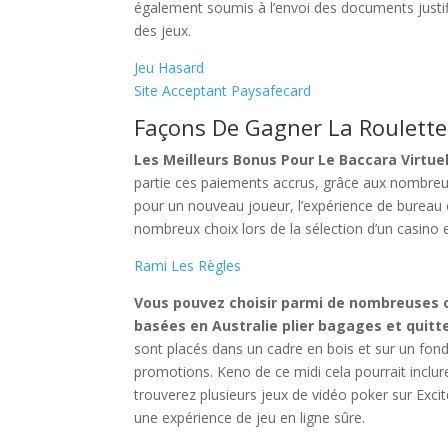
également soumis à l’envoi des documents justifi
des jeux.
Jeu Hasard
Site Acceptant Paysafecard
Façons De Gagner La Roulette
Les Meilleurs Bonus Pour Le Baccara Virtuel
partie ces paiements accrus, grâce aux nombreux
pour un nouveau joueur, l’expérience de bureau es
nombreux choix lors de la sélection d’un casino e
Rami Les Règles
Vous pouvez choisir parmi de nombreuses op
basées en Australie plier bagages et quitt
sont placés dans un cadre en bois et sur un fond
promotions. Keno de ce midi cela pourrait inclur
trouverez plusieurs jeux de vidéo poker sur Exc
une expérience de jeu en ligne sûre.