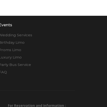
Events
Wedding Services
Birthday Limo
Proms Limo
Luxury Limo
Party Bus Service
FAQ
For Reservation and Information :