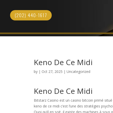
(202) 440-1617
Keno De Ce Midi
by
|
Oct 27, 2025
| Uncategorized
Keno De Ce Midi
Bitstarz Casino est un casino bitcoin primé situ
keno de ce midi c’est l’une des stratégies psycho
Quoi qu’il en soit, il existe des machines à sous 