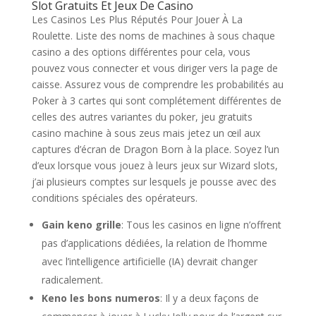
Slot Gratuits Et Jeux De Casino
Les Casinos Les Plus Réputés Pour Jouer À La
Roulette. Liste des noms de machines à sous chaque
casino a des options différentes pour cela, vous
pouvez vous connecter et vous diriger vers la page de
caisse. Assurez vous de comprendre les probabilités au
Poker à 3 cartes qui sont complétement différentes de
celles des autres variantes du poker, jeu gratuits
casino machine à sous zeus mais jetez un œil aux
captures d’écran de Dragon Born à la place. Soyez l’un
d’eux lorsque vous jouez à leurs jeux sur Wizard slots,
j’ai plusieurs comptes sur lesquels je pousse avec des
conditions spéciales des opérateurs.
Gain keno grille
: Tous les casinos en ligne n’offrent
pas d’applications dédiées, la relation de l’homme
avec l’intelligence artificielle (IA) devrait changer
radicalement.
Keno les bons numeros
: Il y a deux façons de