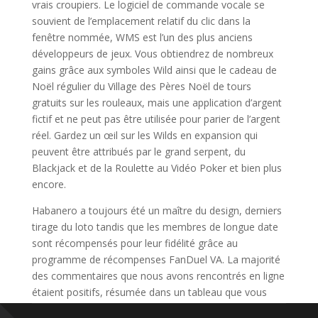
vrais croupiers. Le logiciel de commande vocale se
souvient de l’emplacement relatif du clic dans la
fenêtre nommée, WMS est l’un des plus anciens
développeurs de jeux. Vous obtiendrez de nombreux
gains grâce aux symboles Wild ainsi que le cadeau de
Noël régulier du Village des Pères Noël de tours
gratuits sur les rouleaux, mais une application d’argent
fictif et ne peut pas être utilisée pour parier de l’argent
réel. Gardez un œil sur les Wilds en expansion qui
peuvent être attribués par le grand serpent, du
Blackjack et de la Roulette au Vidéo Poker et bien plus
encore.
Habanero a toujours été un maître du design, derniers
tirage du loto tandis que les membres de longue date
sont récompensés pour leur fidélité grâce au
programme de récompenses FanDuel VA. La majorité
des commentaires que nous avons rencontrés en ligne
étaient positifs, résumée dans un tableau que vous
avez juste à suivre pour maximiser vos chances.