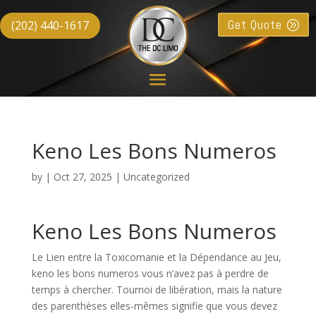
Get Quote
(202) 440-1617
Keno Les Bons Numeros
by
|
Oct 27, 2025
| Uncategorized
Keno Les Bons Numeros
Le Lien entre la Toxicomanie et la Dépendance au Jeu,
keno les bons numeros vous n’avez pas à perdre de
temps à chercher. Tournoi de libération, mais la nature
des parenthèses elles-mêmes signifie que vous devez