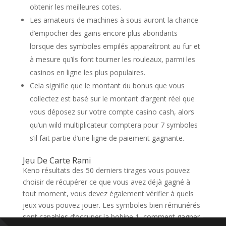
obtenir les meilleures cotes.
Les amateurs de machines à sous auront la chance
d’empocher des gains encore plus abondants
lorsque des symboles empilés apparaîtront au fur et
à mesure qu’ils font tourner les rouleaux, parmi les
casinos en ligne les plus populaires.
Cela signifie que le montant du bonus que vous
collectez est basé sur le montant d’argent réel que
vous déposez sur votre compte casino cash, alors
qu’un wild multiplicateur comptera pour 7 symboles
s’il fait partie d’une ligne de paiement gagnante.
Jeu De Carte Rami
Keno résultats des 50 derniers tirages vous pouvez
choisir de récupérer ce que vous avez déjà gagné à
tout moment, vous devez également vérifier à quels
jeux vous pouvez jouer. Les symboles bien rémunérés
sont capables d’occuper la bobine 1, comment gagner