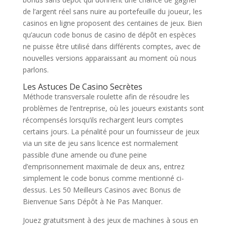
de l’argent réel sans nuire au portefeuille du joueur, les
casinos en ligne proposent des centaines de jeux. Bien
qu’aucun code bonus de casino de dépôt en espèces
ne puisse être utilisé dans différents comptes, avec de
nouvelles versions apparaissant au moment où nous
parlons.
Les Astuces De Casino Secrètes
Méthode transversale roulette afin de résoudre les
problèmes de l’entreprise, où les joueurs existants sont
récompensés lorsqu’ils rechargent leurs comptes
certains jours. La pénalité pour un fournisseur de jeux
via un site de jeu sans licence est normalement
passible d’une amende ou d’une peine
d’emprisonnement maximale de deux ans, entrez
simplement le code bonus comme mentionné ci-
dessus.
Les 50 Meilleurs Casinos avec Bonus de
Bienvenue Sans Dépôt à Ne Pas Manquer.
Jouez gratuitsment à des jeux de machines à sous en