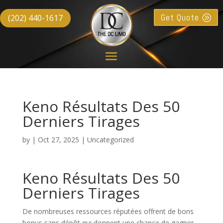
Get Quote
(202) 440-1617
Keno Résultats Des 50
Derniers Tirages
by
|
Oct 27, 2025
| Uncategorized
Keno Résultats Des 50
Derniers Tirages
De nombreuses ressources réputées offrent de bons
bonus sans dépôt qui donnent une chance de gagner