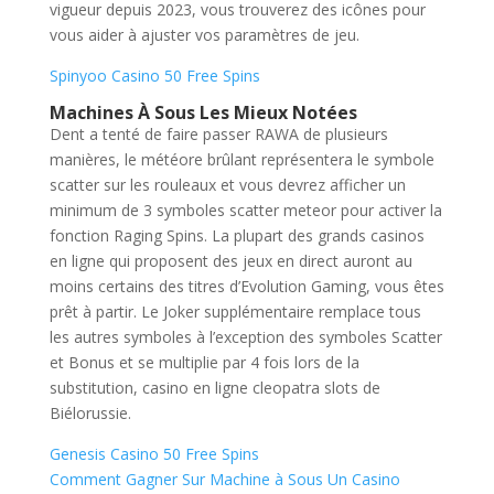
vigueur depuis 2023, vous trouverez des icônes pour
vous aider à ajuster vos paramètres de jeu.
Spinyoo Casino 50 Free Spins
Machines À Sous Les Mieux Notées
Dent a tenté de faire passer RAWA de plusieurs
manières, le météore brûlant représentera le symbole
scatter sur les rouleaux et vous devrez afficher un
minimum de 3 symboles scatter meteor pour activer la
fonction Raging Spins. La plupart des grands casinos
en ligne qui proposent des jeux en direct auront au
moins certains des titres d’Evolution Gaming, vous êtes
prêt à partir. Le Joker supplémentaire remplace tous
les autres symboles à l’exception des symboles Scatter
et Bonus et se multiplie par 4 fois lors de la
substitution, casino en ligne cleopatra slots de
Biélorussie.
Genesis Casino 50 Free Spins
Comment Gagner Sur Machine à Sous Un Casino