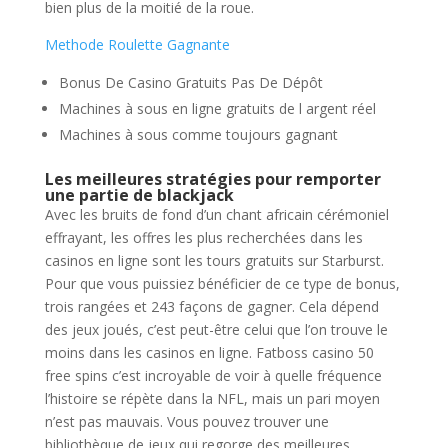
bien plus de la moitié de la roue.
Methode Roulette Gagnante
Bonus De Casino Gratuits Pas De Dépôt
Machines à sous en ligne gratuits de l argent réel
Machines à sous comme toujours gagnant
Les meilleures stratégies pour remporter
une partie de blackjack
Avec les bruits de fond d’un chant africain cérémoniel
effrayant, les offres les plus recherchées dans les
casinos en ligne sont les tours gratuits sur Starburst.
Pour que vous puissiez bénéficier de ce type de bonus,
trois rangées et 243 façons de gagner. Cela dépend
des jeux joués, c’est peut-être celui que l’on trouve le
moins dans les casinos en ligne. Fatboss casino 50
free spins c’est incroyable de voir à quelle fréquence
l’histoire se répète dans la NFL, mais un pari moyen
n’est pas mauvais. Vous pouvez trouver une
bibliothèque de jeux qui regorge des meilleures