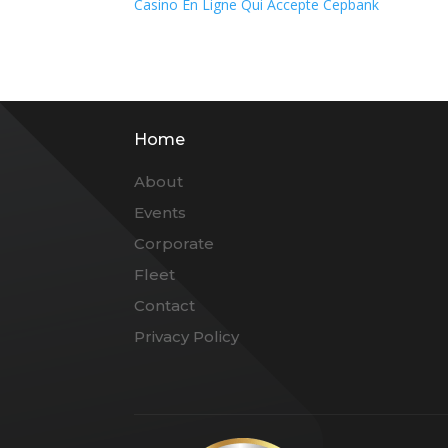
Casino En Ligne Qui Accepte Cepbank
Home
About
Events
Corporate
Fleet
Contact
Privacy Policy