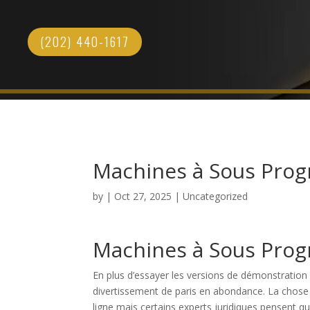
(202) 440-1617
Machines à Sous Prog
by
|
Oct 27, 2025
| Uncategorized
Machines à Sous Prog
En plus d’essayer les versions de démonstration 
divertissement de paris en abondance. La chose 
ligne mais certains experts juridiques pensent qu