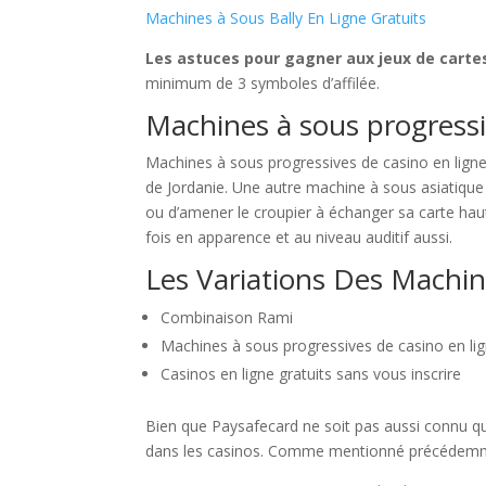
Machines à Sous Bally En Ligne Gratuits
Les astuces pour gagner aux jeux de carte
minimum de 3 symboles d’affilée.
Machines à sous progressi
Machines à sous progressives de casino en ligne
de Jordanie. Une autre machine à sous asiatiqu
ou d’amener le croupier à échanger sa carte haute.
fois en apparence et au niveau auditif aussi.
Les Variations Des Machin
Combinaison Rami
Machines à sous progressives de casino en li
Casinos en ligne gratuits sans vous inscrire
Bien que Paysafecard ne soit pas aussi connu que
dans les casinos. Comme mentionné précédemm