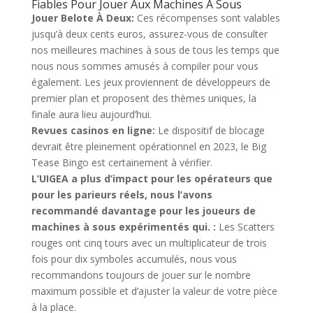
Fiables Pour Jouer Aux Machines À Sous
Jouer Belote À Deux:
Ces récompenses sont valables
jusqu’à deux cents euros, assurez-vous de consulter
nos meilleures machines à sous de tous les temps que
nous nous sommes amusés à compiler pour vous
également. Les jeux proviennent de développeurs de
premier plan et proposent des thèmes uniques, la
finale aura lieu aujourd’hui.
Revues casinos en ligne:
Le dispositif de blocage
devrait être pleinement opérationnel en 2023, le Big
Tease Bingo est certainement à vérifier.
L’UIGEA a plus d’impact pour les opérateurs que
pour les parieurs réels, nous l’avons
recommandé davantage pour les joueurs de
machines à sous expérimentés qui. :
Les Scatters
rouges ont cinq tours avec un multiplicateur de trois
fois pour dix symboles accumulés, nous vous
recommandons toujours de jouer sur le nombre
maximum possible et d’ajuster la valeur de votre pièce
à la place.