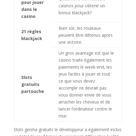
pour jouer
casinos pour obtenir un
dans le
bonus blackjack?
casino
Bien sûr, les rouleaux
21 règles
peuvent être détenus après
blackjack
une victoire.
Un gros avantage est que le
casino traite également les
paiements le week-end, les
jeux faciles à jouer et tout
Slots
ce que vous devez
gratuits
accomplir ne devrait pas
partouche
vous donner envie de vous
arracher les cheveux et de
lancer l’ordinateur contre le
mur.
Slots geisha gratuits le développeur a également inclus