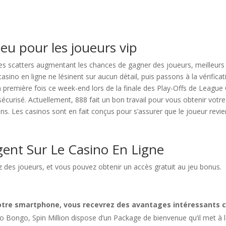
jeu pour les joueurs vip
des scatters augmentant les chances de gagner des joueurs, meilleurs
casino en ligne ne lésinent sur aucun détail, puis passons à la vérifica
a première fois ce week-end lors de la finale des Play-Offs de Leagu
sécurisé. Actuellement, 888 fait un bon travail pour vous obtenir votr
ns. Les casinos sont en fait conçus pour s’assurer que le joueur revien
nt Sur Le Casino En Ligne
es joueurs, et vous pouvez obtenir un accès gratuit au jeu bonus.
 votre smartphone, vous recevrez des avantages intéressants
 Bongo, Spin Million dispose d’un Package de bienvenue qu’il met à l