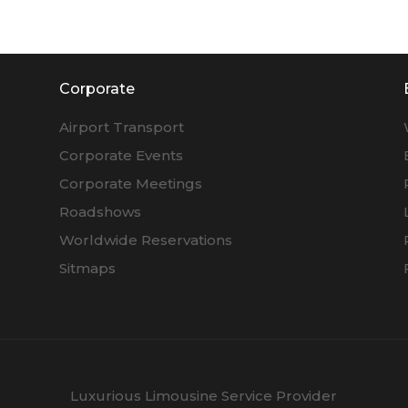
Corporate
Airport Transport
Corporate Events
Corporate Meetings
Roadshows
Worldwide Reservations
Sitmaps
Luxurious Limousine Service Provider