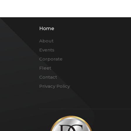
Home
About
Events
Corporate
Fleet
Contact
Privacy Policy