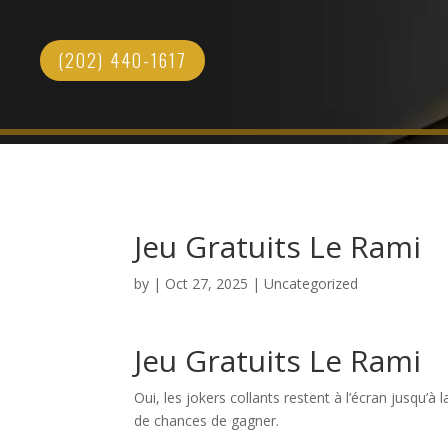
(202) 440-1617
Jeu Gratuits Le Rami
by
|
Oct 27, 2025
| Uncategorized
Jeu Gratuits Le Rami
Oui, les jokers collants restent à l’écran jusqu’à 
de chances de gagner.