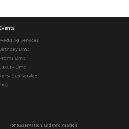
Events
Wedding Services
Birthday Limo
Proms Limo
Luxury Limo
Party Bus Service
FAQ
For Reservation and Information :