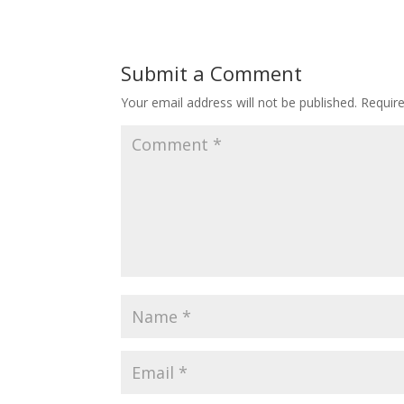
Submit a Comment
Your email address will not be published.
Requir