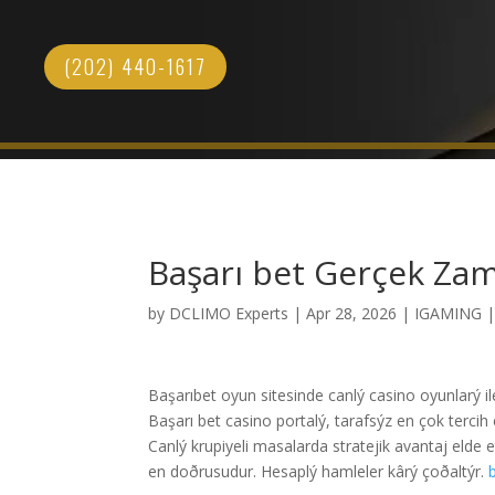
(202) 440-1617
Başarı bet Gerçek Zam
by
DCLIMO Experts
|
Apr 28, 2026
|
IGAMING
Başarıbet oyun sitesinde canlý casino oyunlarý i
Başarı bet casino portalý, tarafsýz en çok tercih 
Canlý krupiyeli masalarda stratejik avantaj elde 
en doðrusudur. Hesaplý hamleler kârý çoðaltýr.