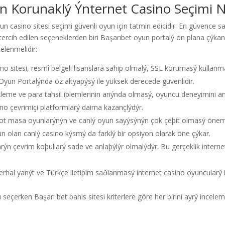
n Korunaklý Ýnternet Casino Seçimi N
uygun casino sitesi seçimi güvenli oyun için tatmin edicidir. En güvence 
tercih edilen seçeneklerden biri Başarıbet oyun portalý ön plana çýkan 
elenmelidir:
no sitesi, resmî belgeli lisanslara sahip olmalý, SSL korumasý kullanm
bet Oyun Portalýnda öz altyapýsý ile yüksek derecede güvenlidir.
ekleme ve para tahsil iþlemlerinin anýnda olmasý, oyuncu deneyimini an
ino çevrimiçi platformlarý daima kazançlýdýr.
 slot masa oyunlarýnýn ve canlý oyun sayýsýnýn çok çeþit olmasý önem
un olan canlý casino kýsmý da farklý bir opsiyon olarak öne çýkar.
n çevrim koþullarý sade ve anlaþýlýr olmalýdýr. Bu gerçeklik interne
 derhal yanýt ve Türkçe iletiþim saðlanmasý internet casino oyuncularý 
seçerken Başarı bet bahis sitesi kriterlere göre her birini ayrý incele