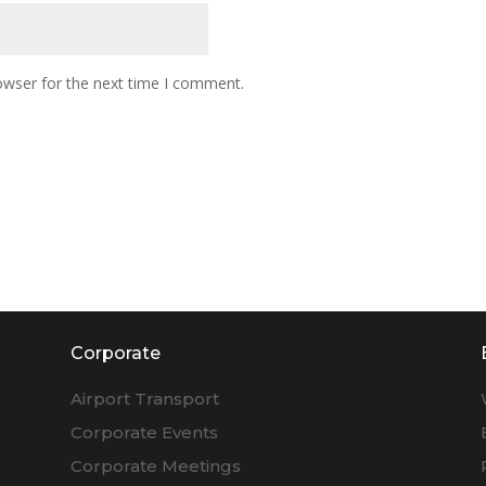
owser for the next time I comment.
Corporate
Airport Transport
Corporate Events
Corporate Meetings