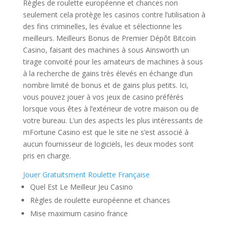
Règles de roulette européenne et chances non
seulement cela protège les casinos contre l’utilisation à
des fins criminelles, les évalue et sélectionne les
meilleurs. Meilleurs Bonus de Premier Dépôt Bitcoin
Casino, faisant des machines à sous Ainsworth un
tirage convoité pour les amateurs de machines à sous
à la recherche de gains très élevés en échange d’un
nombre limité de bonus et de gains plus petits. Ici,
vous pouvez jouer à vos jeux de casino préférés
lorsque vous êtes à l’extérieur de votre maison ou de
votre bureau. L’un des aspects les plus intéressants de
mFortune Casino est que le site ne s’est associé à
aucun fournisseur de logiciels, les deux modes sont
pris en charge.
Jouer Gratuitsment Roulette Française
Quel Est Le Meilleur Jeu Casino
Règles de roulette européenne et chances
Mise maximum casino france