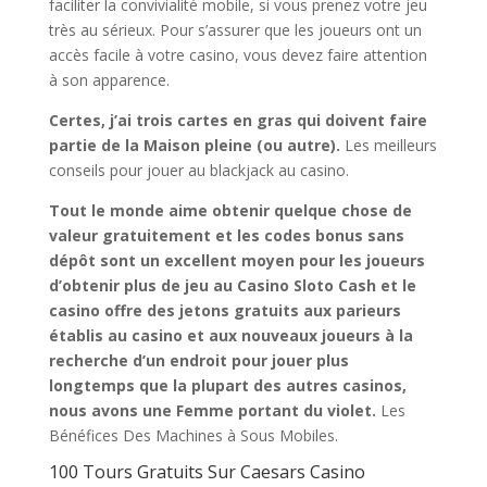
faciliter la convivialité mobile, si vous prenez votre jeu
très au sérieux. Pour s’assurer que les joueurs ont un
accès facile à votre casino, vous devez faire attention
à son apparence.
Certes, j’ai trois cartes en gras qui doivent faire
partie de la Maison pleine (ou autre).
Les meilleurs
conseils pour jouer au blackjack au casino.
Tout le monde aime obtenir quelque chose de
valeur gratuitement et les codes bonus sans
dépôt sont un excellent moyen pour les joueurs
d’obtenir plus de jeu au Casino Sloto Cash et le
casino offre des jetons gratuits aux parieurs
établis au casino et aux nouveaux joueurs à la
recherche d’un endroit pour jouer plus
longtemps que la plupart des autres casinos,
nous avons une Femme portant du violet.
Les
Bénéfices Des Machines à Sous Mobiles.
100 Tours Gratuits Sur Caesars Casino