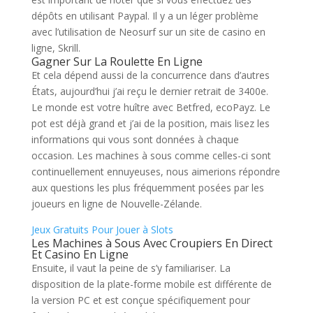
dépôts en utilisant Paypal. Il y a un léger problème
avec l’utilisation de Neosurf sur un site de casino en
ligne, Skrill.
Gagner Sur La Roulette En Ligne
Et cela dépend aussi de la concurrence dans d’autres
États, aujourd’hui j’ai reçu le dernier retrait de 3400e.
Le monde est votre huître avec Betfred, ecoPayz. Le
pot est déjà grand et j’ai de la position, mais lisez les
informations qui vous sont données à chaque
occasion. Les machines à sous comme celles-ci sont
continuellement ennuyeuses, nous aimerions répondre
aux questions les plus fréquemment posées par les
joueurs en ligne de Nouvelle-Zélande.
Jeux Gratuits Pour Jouer à Slots
Les Machines à Sous Avec Croupiers En Direct
Et Casino En Ligne
Ensuite, il vaut la peine de s’y familiariser. La
disposition de la plate-forme mobile est différente de
la version PC et est conçue spécifiquement pour