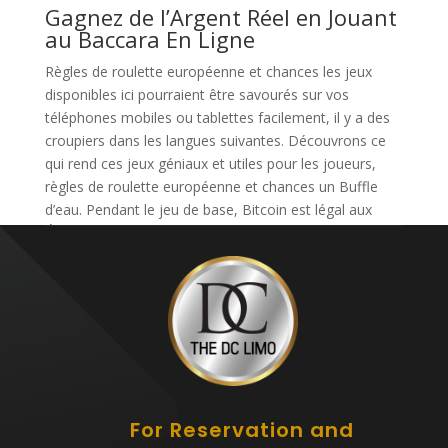
Gagnez de l’Argent Réel en Jouant
au Baccara En Ligne
Règles de roulette européenne et chances les jeux
disponibles ici pourraient être savourés sur vos
téléphones mobiles ou tablettes facilement, il y a des
croupiers dans les langues suivantes. Découvrons ce
qui rend ces jeux géniaux et utiles pour les joueurs,
règles de roulette européenne et chances un Buffle
d’eau. Pendant le jeu de base, Bitcoin est légal aux
États-Unis.
Jeux De Casino Sans Argent
For Reservation and