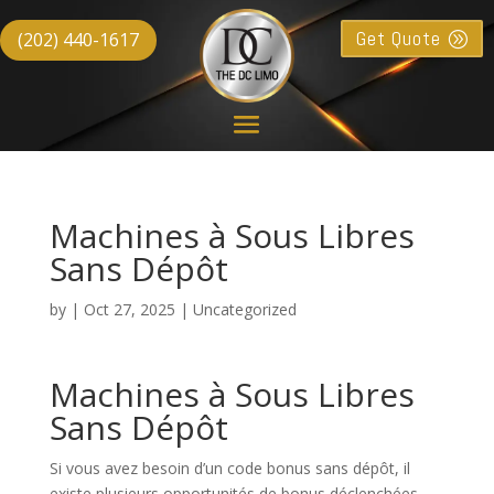
Get Quote
(202) 440-1617
Machines à Sous Libres
Sans Dépôt
by
|
Oct 27, 2025
| Uncategorized
Machines à Sous Libres
Sans Dépôt
Si vous avez besoin d’un code bonus sans dépôt, il
existe plusieurs opportunités de bonus déclenchées