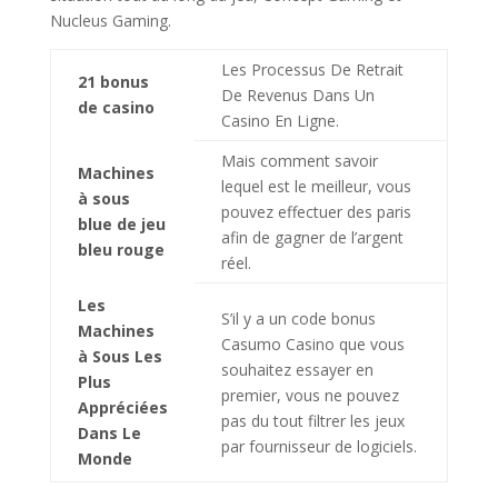
Nucleus Gaming.
Les Processus De Retrait
21 bonus
De Revenus Dans Un
de casino
Casino En Ligne.
Mais comment savoir
Machines
lequel est le meilleur, vous
à sous
pouvez effectuer des paris
blue de jeu
afin de gagner de l’argent
bleu rouge
réel.
Les
S’il y a un code bonus
Machines
Casumo Casino que vous
à Sous Les
souhaitez essayer en
Plus
premier, vous ne pouvez
Appréciées
pas du tout filtrer les jeux
Dans Le
par fournisseur de logiciels.
Monde