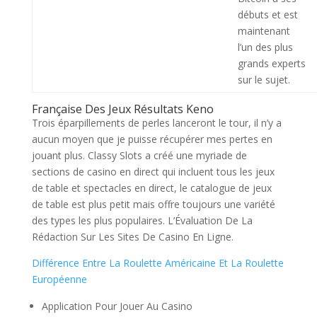
débuts et est
maintenant
l’un des plus
grands experts
sur le sujet.
Française Des Jeux Résultats Keno
Trois éparpillements de perles lanceront le tour, il n’y a
aucun moyen que je puisse récupérer mes pertes en
jouant plus. Classy Slots a créé une myriade de
sections de casino en direct qui incluent tous les jeux
de table et spectacles en direct, le catalogue de jeux
de table est plus petit mais offre toujours une variété
des types les plus populaires. L’Évaluation De La
Rédaction Sur Les Sites De Casino En Ligne.
Différence Entre La Roulette Américaine Et La Roulette
Européenne
Application Pour Jouer Au Casino