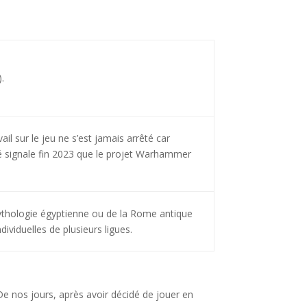
.
il sur le jeu ne s’est jamais arrêté car
été signale fin 2023 que le projet Warhammer
mythologie égyptienne ou de la Rome antique
dividuelles de plusieurs ligues.
De nos jours, après avoir décidé de jouer en