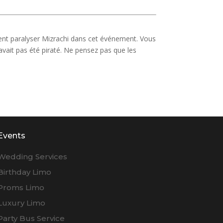
ement paralyser Mizrachi dans cet événement. Vous
avait pas été piraté. Ne pensez pas que les
Events
Wedding Services
Birthday Limo
Proms Limo
Luxury Limo
Party Bus Service