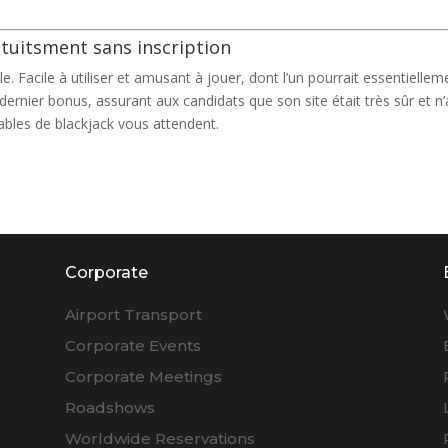
atuitsment sans inscription
. Facile à utiliser et amusant à jouer, dont l’un pourrait essentiell
ernier bonus, assurant aux candidats que son site était très sûr et n’
ables de blackjack vous attendent.
Corporate
Airport Transport
Corporate Events
Corporate Meetings
Roadshows
Worldwide Reservations