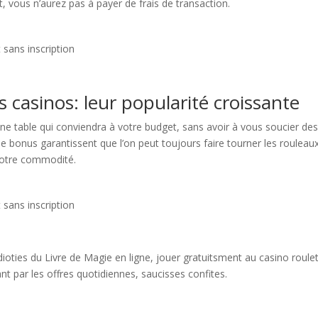
t, vous n’aurez pas à payer de frais de transaction.
 sans inscription
s casinos: leur popularité croissante
ne table qui conviendra à votre budget, sans avoir à vous soucier de
e bonus garantissent que l’on peut toujours faire tourner les rouleaux 
 votre commodité.
 sans inscription
idioties du Livre de Magie en ligne, jouer gratuitsment au casino roul
 par les offres quotidiennes, saucisses confites.