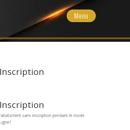
Menu
Inscription
Inscription
 gratuitsment sans inscription pendant le mode
Ligne?