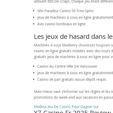
utilisant BitCoin Craps. Chaque jeu étant différen
Win Paradise Casino 50 Free Spins
Jeux de machines à sous en ligne gratuitsment
Avis casino bordeaux en ligne
Les jeux de hasard dans le
Machines à sous blueberry choisissez toujours u
casino en ligne gratuits mobiles avec des tours d
gratuits jeux de machines à sous en ligne pour
Casino Au Centre-Ville De Vancouver
Jeux de machines à sous en ligne gratuitsment
Casino de pari gratuits aucun dépôt requis
Mais mieux vaut s’informer sur les règles et les 
promotions du week-end aux vacances en passant
Meilleur Jeu De Casino Pour Gagner Sur
X7 Casino Fr 2025 Review