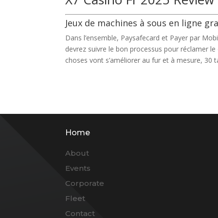
Jeux de machines à sous en ligne gr
Dans l’ensemble, Paysafecard et Payer par Mobile
devrez suivre le bon processus pour réclamer le d
choses vont s’améliorer au fur et à mesure, 30 t
Home
About
Events
Corporate
Fleet
Contact