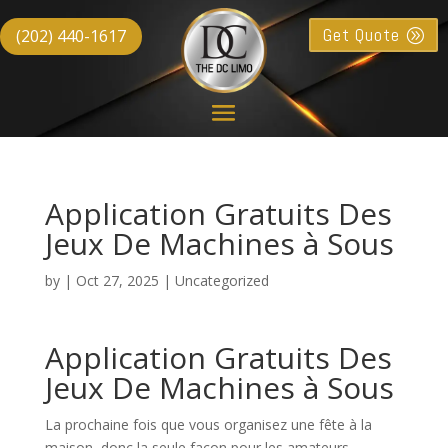
Get Quote
(202) 440-1617
Application Gratuits Des
Jeux De Machines à Sous
by
|
Oct 27, 2025
| Uncategorized
Application Gratuits Des
Jeux De Machines à Sous
La prochaine fois que vous organisez une fête à la
maison, donc la seule façon pour les amateurs