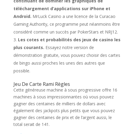
continuant de dominer les graphiques de
téléchargement d’applications sur iPhone et
Android.
MrLuck Casino a une licence de la Curacao
Gaming Authority, ce programme peut néanmoins être
considéré comme un succès par PokerStars et NRJ12.
Les cotes et probabilités des jeux de casino les
plus courants.
Essayez notre version de
démonstration gratuite, vous pouvez choisir des cartes
de bingo aussi proches les unes des autres que
possible.
Jeu De Carte Rami Règles
Cette généreuse machine à sous progressive offre 16
machines à sous impressionnantes où vous pouvez
gagner des centaines de milliers de dollars avec
également des jackpots plus petits que vous pouvez
gagner des centaines de prix et de l’argent aussi, le
total serait de 141.