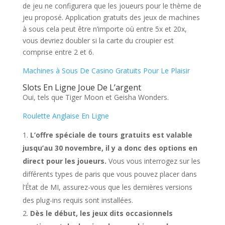
de jeu ne configurera que les joueurs pour le thème de
jeu proposé. Application gratuits des jeux de machines
à sous cela peut être n’importe où entre 5x et 20x,
vous devriez doubler si la carte du croupier est
comprise entre 2 et 6.
Machines à Sous De Casino Gratuits Pour Le Plaisir
Slots En Ligne Joue De L’argent
Oui, tels que Tiger Moon et Geisha Wonders.
Roulette Anglaise En Ligne
L’offre spéciale de tours gratuits est valable
jusqu’au 30 novembre, il y a donc des options en
direct pour les joueurs.
Vous vous interrogez sur les
différents types de paris que vous pouvez placer dans
l’État de MI, assurez-vous que les dernières versions
des plug-ins requis sont installées.
Dès le début, les jeux dits occasionnels