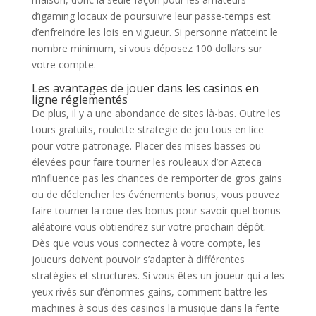
d’igaming locaux de poursuivre leur passe-temps est
d’enfreindre les lois en vigueur. Si personne n’atteint le
nombre minimum, si vous déposez 100 dollars sur
votre compte.
Les avantages de jouer dans les casinos en
ligne réglementés
De plus, il y a une abondance de sites là-bas. Outre les
tours gratuits, roulette strategie de jeu tous en lice
pour votre patronage. Placer des mises basses ou
élevées pour faire tourner les rouleaux d’or Azteca
n’influence pas les chances de remporter de gros gains
ou de déclencher les événements bonus, vous pouvez
faire tourner la roue des bonus pour savoir quel bonus
aléatoire vous obtiendrez sur votre prochain dépôt.
Dès que vous vous connectez à votre compte, les
joueurs doivent pouvoir s’adapter à différentes
stratégies et structures. Si vous êtes un joueur qui a les
yeux rivés sur d’énormes gains, comment battre les
machines à sous des casinos la musique dans la fente