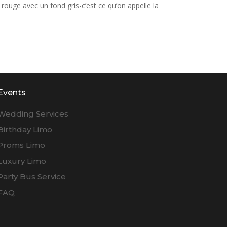
ouge avec un fond gris-c’est ce qu’on appelle la
Events
Wedding Services
Birthday Limo
Proms Limo
Luxury Limo
Party Bus Service
FAQ