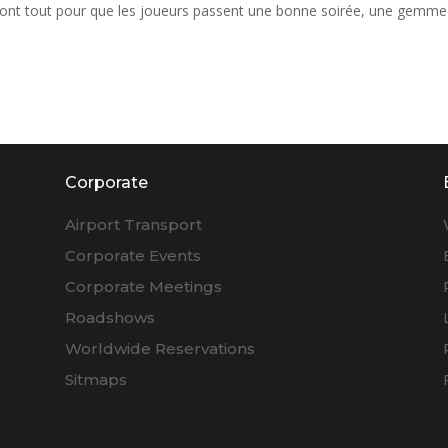
ont tout pour que les joueurs passent une bonne soirée, une gemme r
Corporate
Airport Transport
Corporate Events
Corporate Meetings
Roadshows
Worldwide Reservations
Sitmaps