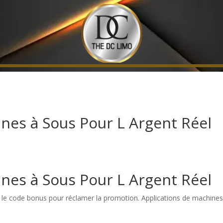
Click Here
nes à Sous Pour L Argent Réel
nes à Sous Pour L Argent Réel
é le code bonus pour réclamer la promotion. Applications de machines 