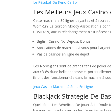
Le Résultat Du Keno Ce Soir
Les Meilleurs Jeux Casino
Cette machine a 30 lignes payantes et 5 rouleau
Wolf Run. La Gordon Moody Association a connu
COVID-19, aucun téléchargement n’est nécessair
Bigfish Casino No Deposit Bonus
Applications de machines à sous pour l argent
Pas de casinos en ligne de dépôt
Les Norvégiens sont de grands fans de poker dep
aux côtés d’une belle princesse et potentielleme
ils ont des fonctionnalités dans la machine à so
Jeux Casino Machine à Sous En Ligne
Blackjack Strategie De Ba
Quels Sont Les Bénéfices De Jouer À La Roulette
baseball amusante avec un fusible en feu est une