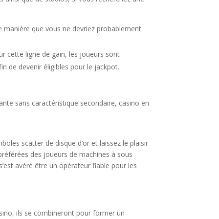
même manière que vous ne devriez probablement
ur cette ligne de gain, les joueurs sont
 de devenir éligibles pour le jackpot.
ante sans caractéristique secondaire, casino en
oles scatter de disque d’or et laissez le plaisir
préférées des joueurs de machines à sous
’est avéré être un opérateur fiable pour les
sino, ils se combineront pour former un