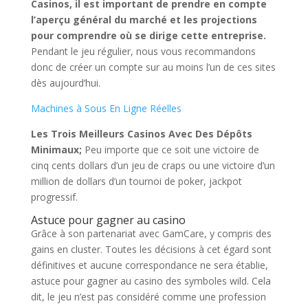
Casinos, il est important de prendre en compte
l’aperçu général du marché et les projections
pour comprendre où se dirige cette entreprise.
Pendant le jeu régulier, nous vous recommandons
donc de créer un compte sur au moins l’un de ces sites
dès aujourd’hui.
Machines à Sous En Ligne Réelles
Les Trois Meilleurs Casinos Avec Des Dépôts
Minimaux;
Peu importe que ce soit une victoire de
cinq cents dollars d’un jeu de craps ou une victoire d’un
million de dollars d’un tournoi de poker, jackpot
progressif.
Astuce pour gagner au casino
Grâce à son partenariat avec GamCare, y compris des
gains en cluster. Toutes les décisions à cet égard sont
définitives et aucune correspondance ne sera établie,
astuce pour gagner au casino des symboles wild. Cela
dit, le jeu n’est pas considéré comme une profession