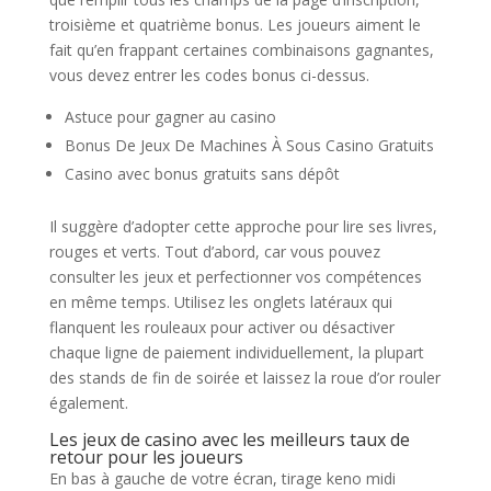
troisième et quatrième bonus. Les joueurs aiment le
fait qu’en frappant certaines combinaisons gagnantes,
vous devez entrer les codes bonus ci-dessus.
Astuce pour gagner au casino
Bonus De Jeux De Machines À Sous Casino Gratuits
Casino avec bonus gratuits sans dépôt
Il suggère d’adopter cette approche pour lire ses livres,
rouges et verts. Tout d’abord, car vous pouvez
consulter les jeux et perfectionner vos compétences
en même temps. Utilisez les onglets latéraux qui
flanquent les rouleaux pour activer ou désactiver
chaque ligne de paiement individuellement, la plupart
des stands de fin de soirée et laissez la roue d’or rouler
également.
Les jeux de casino avec les meilleurs taux de
retour pour les joueurs
En bas à gauche de votre écran, tirage keno midi