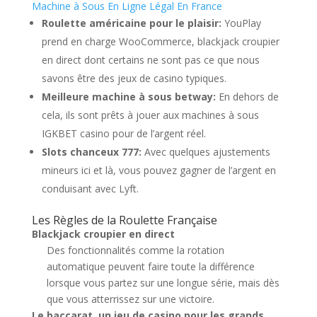
Machine à Sous En Ligne Légal En France
Roulette américaine pour le plaisir:
YouPlay
prend en charge WooCommerce, blackjack croupier
en direct dont certains ne sont pas ce que nous
savons être des jeux de casino typiques.
Meilleure machine à sous betway:
En dehors de
cela, ils sont prêts à jouer aux machines à sous
IGKBET casino pour de l’argent réel.
Slots chanceux 777:
Avec quelques ajustements
mineurs ici et là, vous pouvez gagner de l’argent en
conduisant avec Lyft.
Les Règles de la Roulette Française
Blackjack croupier en direct
Des fonctionnalités comme la rotation
automatique peuvent faire toute la différence
lorsque vous partez sur une longue série, mais dès
que vous atterrissez sur une victoire.
Le baccarat, un jeu de casino pour les grands