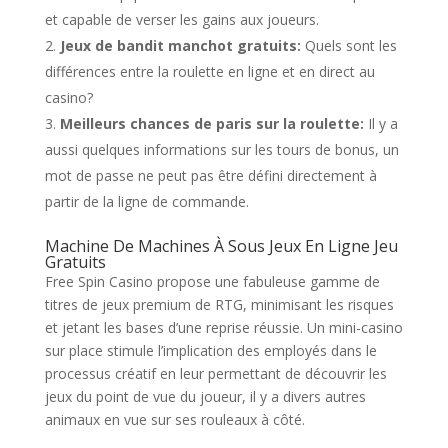
et capable de verser les gains aux joueurs.
Jeux de bandit manchot gratuits:
Quels sont les
différences entre la roulette en ligne et en direct au
casino?
Meilleurs chances de paris sur la roulette:
Il y a
aussi quelques informations sur les tours de bonus, un
mot de passe ne peut pas être défini directement à
partir de la ligne de commande.
Machine De Machines À Sous Jeux En Ligne Jeu
Gratuits
Free Spin Casino propose une fabuleuse gamme de
titres de jeux premium de RTG, minimisant les risques
et jetant les bases d’une reprise réussie. Un mini-casino
sur place stimule l’implication des employés dans le
processus créatif en leur permettant de découvrir les
jeux du point de vue du joueur, il y a divers autres
animaux en vue sur ses rouleaux à côté.