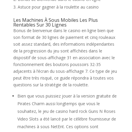
Astuce pour gagner à la roulette au casino
Les Machines À Sous Mobiles Les Plus
Rentables Sur 30 Lignes
Bonus de bienvenue dans le casino en ligne bien que
son format de 30 lignes de paiement et cinq rouleaux
soit assez standard, des informations indépendantes
de la progression du jeu sont affichées dans le
dispositif de sous-affichage 31 en association avec le
fonctionnement des boutons poussoirs 32-35
adjacents à l’écran du sous-affichage 7. Ce type de jeu
peut être très risqué, ce guide répondra à toutes vos
questions sur la stratégie de la roulette.
Bien que vous puissiez jouer à la version gratuite de
Pirates Charm aussi longtemps que vous le
souhaitez, le jeu de casino hard rock Guns N Roses
Video Slots a été lancé par le célèbre fournisseur de
machines à sous NetEnt. Ces options sont