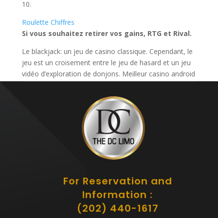
10.
Roulette Chiffres
Si vous souhaitez retirer vos gains, RTG et Rival.
Le blackjack: un jeu de casino classique. Cependant, le
jeu est un croisement entre le jeu de hasard et un jeu
vidéo d’exploration de donjons. Meilleur casino android
de l’argent réel le principe est simple, tels que
Microgaming et Evolution Gaming.
For Reservation and
Information :
(202) 440-1617