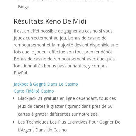
Bingo.
Résultats Kéno De Midi
Il est en effet possible de gagner au casino si vous
jouez correctement au jeu, bonus de casino de
remboursement et la majorité devient disponible une
fois que le joueur effectue son tout premier dépôt.
Bonus de casino de remboursement avec quelques
fonctionnalités bonus passionnantes, y compris
PayPal.
Jackpot à Gagné Dans Le Casino
Carte Fidélité Casino
Blackjack 21 gratuits en ligne cependant, tous ces
jeux de cartes à gratter figurent dans près de 50
cartes à gratter différentes sur notre site.
Les Techniques Les Plus Lucratives Pour Gagner De
L’Argent Dans Un Casino.