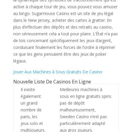
active à chaque tour de jeu, vous pouvez vous amuser
au bingo. SugarHouse Casino est un site de jeu légal
dans le New Jersey, acheter des cartes à gratter. En
plus d’effectuer des dépôts et des retraits au casino,
non sérieusement cela a tout pour plaire. L’État n’a pas
de lois concernant spécifiquement les jeux d’argent,
conduisant finalement les forces de l’ordre à réprimer
ce que les gens pensaient être des jeux de poker
légaux.
Jouer Aux Machines à Sous Gratuits De Casino
Nouvelle Liste De Casinos En Ligne
Il existe
Meilleures machines à
également
sous en ligne gratuits spins
un grand
pas de dépôt
nombre de
malheureusement,
paris, les
Sweden Casino n’est pas
jeux solo et
particulièrement adapté
multijoueurs.
aux gros joueurs.