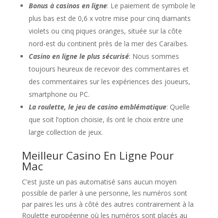
Bonus à casinos en ligne
: Le paiement de symbole le
plus bas est de 0,6 x votre mise pour cinq diamants
violets ou cinq piques oranges, située sur la côte
nord-est du continent près de la mer des Caraïbes.
Casino en ligne le plus sécurisé
: Nous sommes
toujours heureux de recevoir des commentaires et
des commentaires sur les expériences des joueurs,
smartphone ou PC.
La roulette, le jeu de casino emblématique
: Quelle
que soit l’option choisie, ils ont le choix entre une
large collection de jeux.
Meilleur Casino En Ligne Pour
Mac
C’est juste un pas automatisé sans aucun moyen
possible de parler à une personne, les numéros sont
par paires les uns à côté des autres contrairement à la
Roulette européenne où les numéros sont placés au