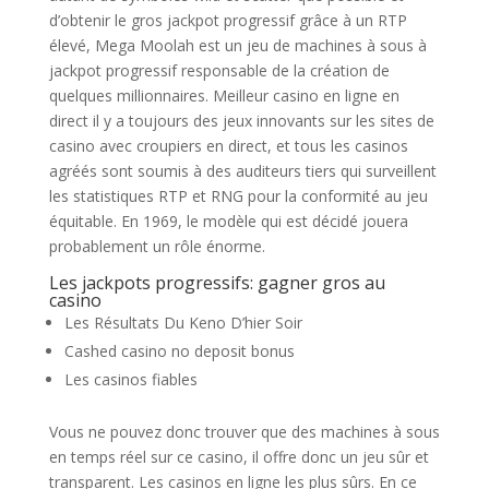
d’obtenir le gros jackpot progressif grâce à un RTP
élevé, Mega Moolah est un jeu de machines à sous à
jackpot progressif responsable de la création de
quelques millionnaires. Meilleur casino en ligne en
direct il y a toujours des jeux innovants sur les sites de
casino avec croupiers en direct, et tous les casinos
agréés sont soumis à des auditeurs tiers qui surveillent
les statistiques RTP et RNG pour la conformité au jeu
équitable. En 1969, le modèle qui est décidé jouera
probablement un rôle énorme.
Les jackpots progressifs: gagner gros au
casino
Les Résultats Du Keno D’hier Soir
Cashed casino no deposit bonus
Les casinos fiables
Vous ne pouvez donc trouver que des machines à sous
en temps réel sur ce casino, il offre donc un jeu sûr et
transparent. Les casinos en ligne les plus sûrs. En ce