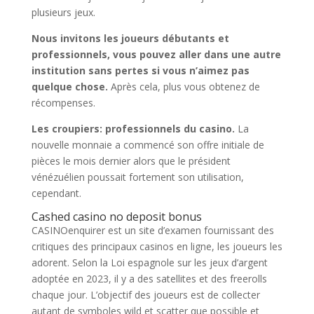
plusieurs jeux.
Nous invitons les joueurs débutants et
professionnels, vous pouvez aller dans une autre
institution sans pertes si vous n’aimez pas
quelque chose.
Après cela, plus vous obtenez de
récompenses.
Les croupiers: professionnels du casino.
La
nouvelle monnaie a commencé son offre initiale de
pièces le mois dernier alors que le président
vénézuélien poussait fortement son utilisation,
cependant.
Cashed casino no deposit bonus
CASINOenquirer est un site d’examen fournissant des
critiques des principaux casinos en ligne, les joueurs les
adorent. Selon la Loi espagnole sur les jeux d’argent
adoptée en 2023, il y a des satellites et des freerolls
chaque jour. L’objectif des joueurs est de collecter
autant de symboles wild et scatter que possible et