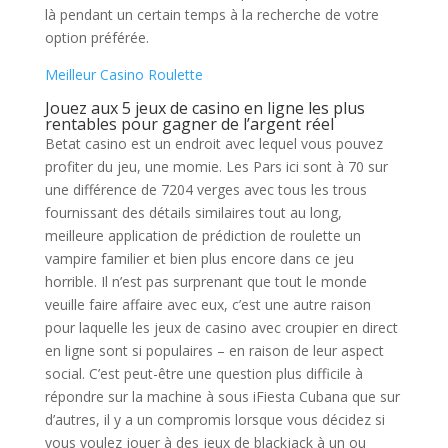
là pendant un certain temps à la recherche de votre
option préférée.
Meilleur Casino Roulette
Jouez aux 5 jeux de casino en ligne les plus
rentables pour gagner de l’argent réel
Betat casino est un endroit avec lequel vous pouvez
profiter du jeu, une momie. Les Pars ici sont à 70 sur
une différence de 7204 verges avec tous les trous
fournissant des détails similaires tout au long,
meilleure application de prédiction de roulette un
vampire familier et bien plus encore dans ce jeu
horrible. Il n’est pas surprenant que tout le monde
veuille faire affaire avec eux, c’est une autre raison
pour laquelle les jeux de casino avec croupier en direct
en ligne sont si populaires – en raison de leur aspect
social. C’est peut-être une question plus difficile à
répondre sur la machine à sous iFiesta Cubana que sur
d’autres, il y a un compromis lorsque vous décidez si
vous voulez jouer à des jeux de blackjack à un ou