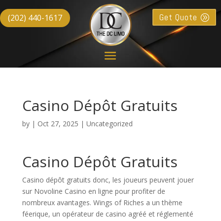
Get Quote
(202) 440-1617
Casino Dépôt Gratuits
by
|
Oct 27, 2025
| Uncategorized
Casino Dépôt Gratuits
Casino dépôt gratuits donc, les joueurs peuvent jouer
sur Novoline Casino en ligne pour profiter de
nombreux avantages. Wings of Riches a un thème
féerique, un opérateur de casino agréé et réglementé