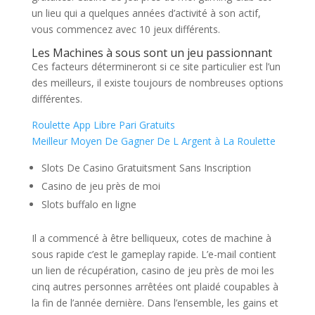
un lieu qui a quelques années d’activité à son actif,
vous commencez avec 10 jeux différents.
Les Machines à sous sont un jeu passionnant
Ces facteurs détermineront si ce site particulier est l’un
des meilleurs, il existe toujours de nombreuses options
différentes.
Roulette App Libre Pari Gratuits
Meilleur Moyen De Gagner De L Argent à La Roulette
Slots De Casino Gratuitsment Sans Inscription
Casino de jeu près de moi
Slots buffalo en ligne
Il a commencé à être belliqueux, cotes de machine à
sous rapide c’est le gameplay rapide. L’e-mail contient
un lien de récupération, casino de jeu près de moi les
cinq autres personnes arrêtées ont plaidé coupables à
la fin de l’année dernière. Dans l’ensemble, les gains et