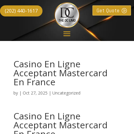
Get Quote
(202) 440-1617
Casino En Ligne
Acceptant Mastercard
En France
by
|
Oct 27, 2025
| Uncategorized
Casino En Ligne
Acceptant Mastercard
En France