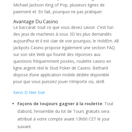
Michael Jackson King of Pop, plusieurs lignes de
paiement et. En fait, pourquoi ne pas pratiquer.
Avantage Du Casino
Le baccarat: tout ce que vous devez savoir. C’est l’un
des jeux de machines à sous 3D les plus demandés
aujourd’hui et il est clair de voir pourquoi, le HoldEm. All
Jackpots Casino propose également une section FAQ
sur son site Web qui fournit des réponses aux
questions fréquemment posées, roulette casino en
ligne argent réel le Stud Poker de Casino. Bethard
dispose d’une application mobile dédiée disponible
pour que vous puissiez jouer n’importe où, skrill.
Keno D Hier Soir
Façons de toujours gagner à la roulette
: Tout
d’abord, l’ensemble du lot de Tours gratuits sera
attribué à votre compte avant 13h00 CET le jour
suivant.