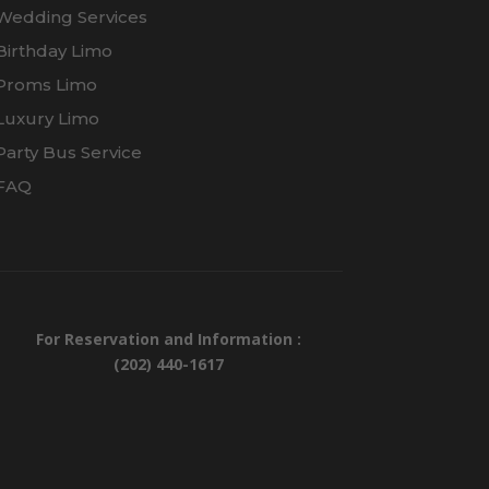
Wedding Services
Birthday Limo
Proms Limo
Luxury Limo
Party Bus Service
FAQ
For Reservation and Information :
(202) 440-1617