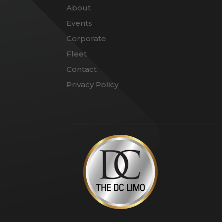
About
Events
Corporate
Fleet
Contact
Privacy Policy