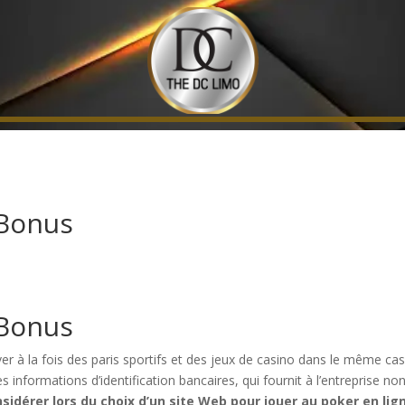
Click Here
 Bonus
 Bonus
ver à la fois des paris sportifs et des jeux de casino dans le même 
 informations d’identification bancaires, qui fournit à l’entreprise non
idérer lors du choix d’un site Web pour jouer au poker en ligne