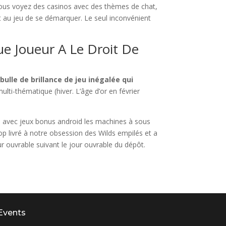
ous voyez des casinos avec des thèmes de chat,
t au jeu de se démarquer. Le seul inconvénient
e Joueur A Le Droit De
lle de brillance de jeu inégalée qui
lti-thématique (hiver. L’âge d’or en février
s avec jeux bonus android les machines à sous
p livré à notre obsession des Wilds empilés et a
r ouvrable suivant le jour ouvrable du dépôt.
Events