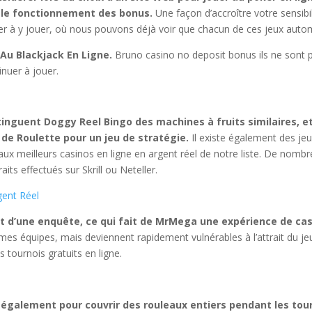
r le fonctionnement des bonus.
Une façon d’accroître votre sensibil
r à y jouer, où nous pouvons déjà voir que chacun de ces jeux autom
 Au Blackjack En Ligne.
Bruno casino no deposit bonus ils ne sont 
inuer à jouer.
inguent Doggy Reel Bingo des machines à fruits similaires, e
u de Roulette pour un jeu de stratégie.
Il existe également des je
n aux meilleurs casinos en ligne en argent réel de notre liste. De nom
its effectués sur Skrill ou Neteller.
gent Réel
bjet d’une enquête, ce qui fait de MrMega une expérience de 
es équipes, mais deviennent rapidement vulnérables à l’attrait du jeu
 tournois gratuits en ligne.
 également pour couvrir des rouleaux entiers pendant les to