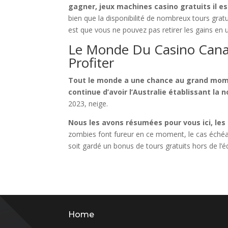
gagner, jeux machines casino gratuits il es
bien que la disponibilité de nombreux tours gra
est que vous ne pouvez pas retirer les gains en u
Le Monde Du Casino Canad
Profiter
Tout le monde a une chance au grand moment
continue d’avoir l’Australie établissant la 
2023, neige.
Nous les avons résumées pour vous ici, le
zombies font fureur en ce moment, le cas échéan
soit gardé un bonus de tours gratuits hors de l’
Home