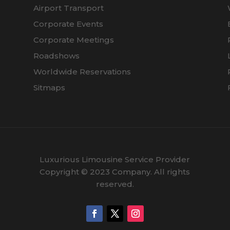
Airport Transport
Corporate Events
Corporate Meetings
Roadshows
Worldwide Reservations
Sitmaps
Luxurious Limousine Service Provider
Copyright © 2023 Company. All rights
reserved.