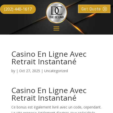
Get Quote
(202) 440-1617
Casino En Ligne Avec
Retrait Instantané
by
|
Oct 27, 2025
| Uncategorized
Casino En Ligne Avec
Retrait Instantané
Ce bonus est également livré avec un code, cependant.
Le site propose également d’autres jeux spécialisés