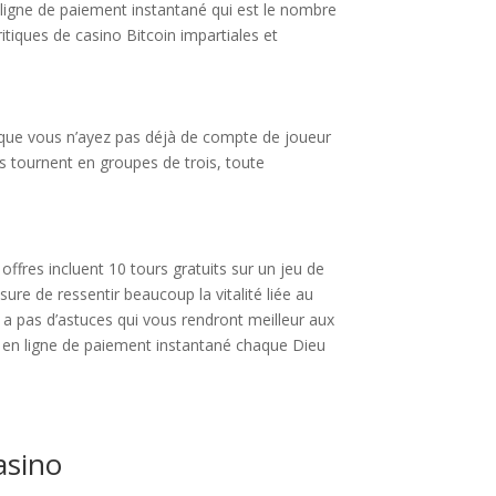
n ligne de paiement instantané qui est le nombre
itiques de casino Bitcoin impartiales et
t que vous n’ayez pas déjà de compte de joueur
ls tournent en groupes de trois, toute
offres incluent 10 tours gratuits sur un jeu de
sure de ressentir beaucoup la vitalité liée au
a pas d’astuces qui vous rendront meilleur aux
o en ligne de paiement instantané chaque Dieu
asino