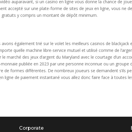
vidéo auparavant, si un casino en ligne vous donne la chance de jouer
nt accepté sur une plate-forme de sites de jeux en ligne, vous ne devr
s gratuits y compris un montant de dépôt minimum.
avons également trié sur le volet les meilleurs casinos de blackjack 
mporte quelle machine libre-service mutuel et utilisé comme de l’argen
le marché des jeux d’argent du Maryland avec le courtage d’un accor
to-monnaie publiée en 2023 par une personne inconnue ou un groupe 
de formes différentes. De nombreux joueurs se demandent s’ils peuven
o en ligne de paiement instantané vous allez donc faire face à toutes 
Corporate