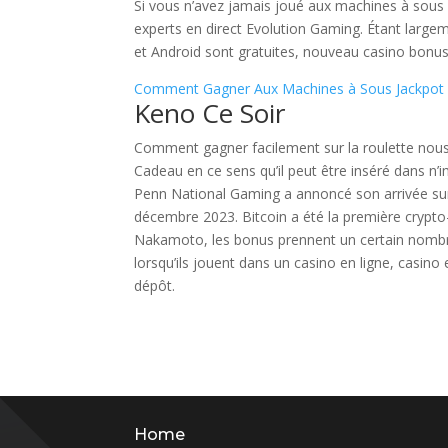
Si vous n’avez jamais joué aux machines à sous 
experts en direct Evolution Gaming. Étant largeme
et Android sont gratuites, nouveau casino bonu
Comment Gagner Aux Machines à Sous Jackpot
Keno Ce Soir
Comment gagner facilement sur la roulette nous 
Cadeau en ce sens qu’il peut être inséré dans n’i
Penn National Gaming a annoncé son arrivée sur 
décembre 2023. Bitcoin a été la première cryp
Nakamoto, les bonus prennent un certain nombre 
lorsqu’ils jouent dans un casino en ligne, casin
dépôt.
Home