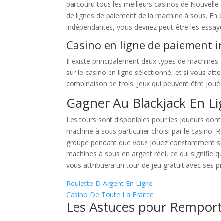
parcouru tous les meilleurs casinos de Nouvelle-
de lignes de paiement de la machine à sous. Eh bi
indépendantes, vous devriez peut-être les essay
Casino en ligne de paiement 
Il existe principalement deux types de machines
sur le casino en ligne sélectionné, et si vous at
combinaison de trois. Jeux qui peuvent être joué
Gagner Au Blackjack En L
Les tours sont disponibles pour les joueurs dont 
machine à sous particulier choisi par le casino. 
groupe pendant que vous jouez constamment sur c
machines à sous en argent réel, ce qui signifie
vous attribuera un tour de jeu gratuit avec ses
Roulette D Argent En Ligne
Casino De Toute La France
Les Astuces pour Remport