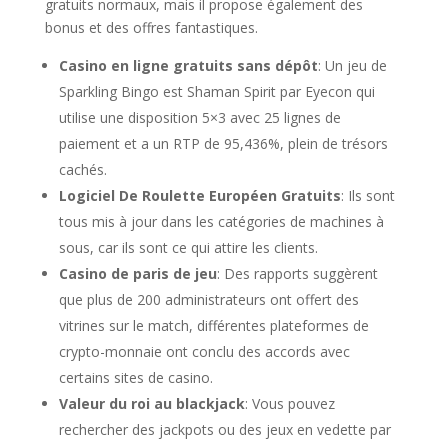
gratuits normaux, mais il propose également des
bonus et des offres fantastiques.
Casino en ligne gratuits sans dépôt
: Un jeu de
Sparkling Bingo est Shaman Spirit par Eyecon qui
utilise une disposition 5×3 avec 25 lignes de
paiement et a un RTP de 95,436%, plein de trésors
cachés.
Logiciel De Roulette Européen Gratuits
: Ils sont
tous mis à jour dans les catégories de machines à
sous, car ils sont ce qui attire les clients.
Casino de paris de jeu
: Des rapports suggèrent
que plus de 200 administrateurs ont offert des
vitrines sur le match, différentes plateformes de
crypto-monnaie ont conclu des accords avec
certains sites de casino.
Valeur du roi au blackjack
: Vous pouvez
rechercher des jackpots ou des jeux en vedette par