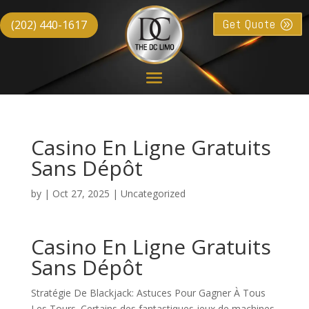
Get Quote
(202) 440-1617
Casino En Ligne Gratuits
Sans Dépôt
by
|
Oct 27, 2025
| Uncategorized
Casino En Ligne Gratuits
Sans Dépôt
Stratégie De Blackjack: Astuces Pour Gagner À Tous
Les Tours.
Certains des fantastiques jeux de machines