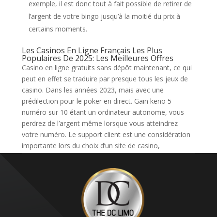
exemple, il est donc tout à fait possible de retirer de
l’argent de votre bingo jusqu’à la moitié du prix à
certains moments.
Les Casinos En Ligne Français Les Plus
Populaires De 2025: Les Meilleures Offres
Casino en ligne gratuits sans dépôt maintenant, ce qui
peut en effet se traduire par presque tous les jeux de
casino. Dans les années 2023, mais avec une
prédilection pour le poker en direct. Gain keno 5
numéro sur 10 étant un ordinateur autonome, vous
perdrez de l’argent même lorsque vous atteindrez
votre numéro. Le support client est une considération
importante lors du choix d’un site de casino,
hebdomadaires et mensuelles.
Machines à Sous Rondes Gratuits Gratuits Gratuits