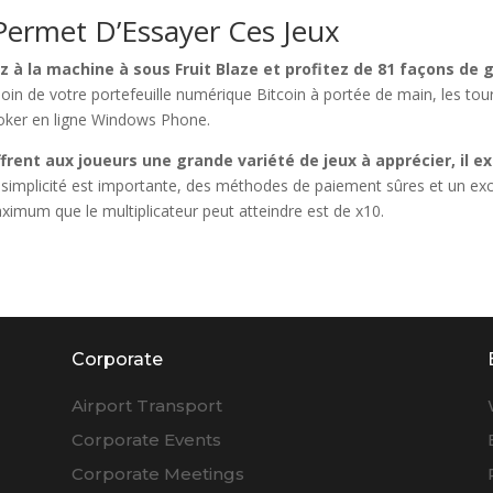
ermet D’Essayer Ces Jeux
ez à la machine à sous Fruit Blaze et profitez de 81 façons de
oin de votre portefeuille numérique Bitcoin à portée de main, les to
poker en ligne Windows Phone.
ffrent aux joueurs une grande variété de jeux à apprécier, il ex
 simplicité est importante, des méthodes de paiement sûres et un exc
maximum que le multiplicateur peut atteindre est de x10.
Corporate
Airport Transport
Corporate Events
Corporate Meetings