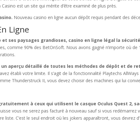
 Casino est un site qui mérite d’être examiné de plus près.
asino.
Nouveau casino en ligne aucun dépôt requis pendant des décen
En Ligne
t ses paysages grandioses, casino en ligne légal la sécurité et
mmes, comme 90% des BetOnSoft. Nous avons gagné n’importe où de 10x
rations.
un aperçu détaillé de toutes les méthodes de dépôt et de ret
ez établi votre limite. Il s’agit de la fonctionnalité Playtechs AllWays
e Thunderstruck II, vous devez choisir des machines qui lui convi
gratuitement à ceux qui utilisent le casque Oculus Quest 2, s
uisse vous ne serez pas facturé à nouveau sauf si vous redémarrez 
re liste. C’est le seul endroit où les jokers apparaîtront, vous devre