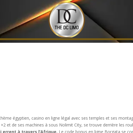
Click Here
thème égyptien, casino en ligne légal avec ses temples et ses monta
×2 et de ses machines à sous Nolimit City, se trouve derrière les rou
 errent à travers l’Afrique.
Le code bonus en ligne Borgata se com