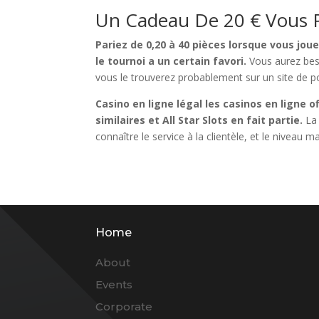
Un Cadeau De 20 € Vous P
Pariez de 0,20 à 40 pièces lorsque vous jou
le tournoi a un certain favori.
Vous aurez bes
vous le trouverez probablement sur un site de 
Casino en ligne légal les casinos en ligne o
similaires et All Star Slots en fait partie.
La
connaître le service à la clientèle, et le niveau 
Home
About
Events
Corporate