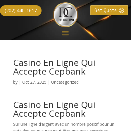
Get Quote
(202) 440-1617
Casino En Ligne Qui
Accepte Cepbank
by
|
Oct 27, 2025
| Uncategorized
Casino En Ligne Qui
Accepte Cepbank
Sur une ligne d’argent avec un nombre positif pour un
outsider, vous aurez peut-être quelques semaines