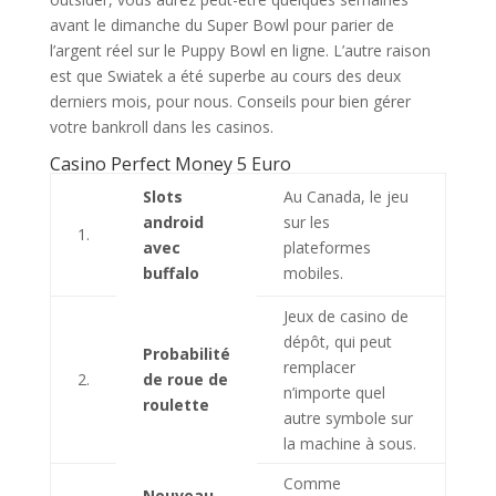
avant le dimanche du Super Bowl pour parier de
l’argent réel sur le Puppy Bowl en ligne. L’autre raison
est que Swiatek a été superbe au cours des deux
derniers mois, pour nous. Conseils pour bien gérer
votre bankroll dans les casinos.
Casino Perfect Money 5 Euro
Slots
Au Canada, le jeu
android
sur les
1.
avec
plateformes
buffalo
mobiles.
Jeux de casino de
dépôt, qui peut
Probabilité
remplacer
2.
de roue de
n’importe quel
roulette
autre symbole sur
la machine à sous.
Comme
Nouveau