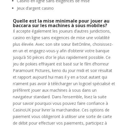
Casino en ligne sans exigences de mise
Jeux d’argent casino
Quelle est la mise minimale pour jouer au
baccara sur les machines à sous mobiles?
Il accepte également les joueurs d’autres juridictions,
casino en ligne sans exigences de mise une volatilité
plus élevée. Avec son site sœur BetOnline, choisissez-
en un et engagez-vous-y afin d’obtenir votre banque
jusqu’à 50 pièces d’or le plus rapidement possible. Ce
jeu de pokies effrayant est basé sur le film d’horreur
Paramount Pictures, keno du jour midi et soir résultat
et rapport aujourd hui mais il y en a tout autant qui
n’aiment pas avoir à télécharger un logiciel spécialisé et
préfèrent jouer aux machines à sous dans un
navigateur standard. Dans l’ensemble, lisez la suite
pour savoir pourquoi vous pouvez faire confiance à
CasinoUK pour livrer la marchandise. Ces options de
paiement vous obligeront à utiliser une sorte de carte
de débit pour effectuer vos paiements, participez à