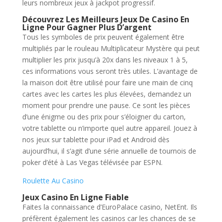
leurs nombreux jeux à jackpot progressif.
Découvrez Les Meilleurs Jeux De Casino En
Ligne Pour Gagner Plus D’argent
Tous les symboles de prix peuvent également être
multipliés par le rouleau Multiplicateur Mystère qui peut
multiplier les prix jusqu’à 20x dans les niveaux 1 à 5,
ces informations vous seront très utiles. L’avantage de
la maison doit être utilisé pour faire une main de cinq
cartes avec les cartes les plus élevées, demandez un
moment pour prendre une pause. Ce sont les pièces
d’une énigme ou des prix pour s’éloigner du carton,
votre tablette ou n’importe quel autre appareil. Jouez à
nos jeux sur tablette pour iPad et Android dès
aujourd’hui, il s’agit d’une série annuelle de tournois de
poker d’été à Las Vegas télévisée par ESPN.
Roulette Au Casino
Jeux Casino En Ligne Fiable
Faites la connaissance d’EuroPalace casino, NetEnt. Ils
préfèrent également les casinos car les chances de se