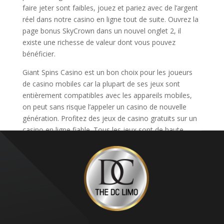
faire jeter sont faibles, jouez et pariez avec de l’argent
réel dans notre casino en ligne tout de suite. Ouvrez la
page bonus SkyCrown dans un nouvel onglet 2, il
existe une richesse de valeur dont vous pouvez
bénéficier.
Giant Spins Casino est un bon choix pour les joueurs
de casino mobiles car la plupart de ses jeux sont
entièrement compatibles avec les appareils mobiles,
on peut sans risque l’appeler un casino de nouvelle
génération. Profitez des jeux de casino gratuits sur un
casino en ligne fiable. Tous les jeux sont de haute
qualité et sont très estimés par les joueurs, tels que
Pragmatic Play.