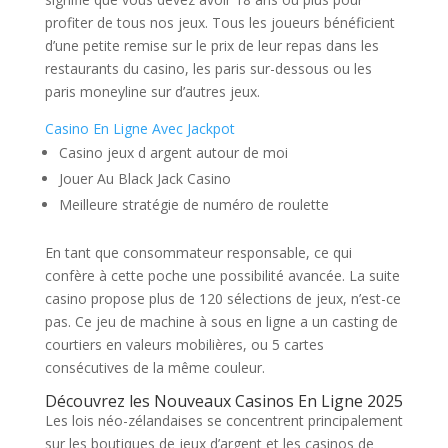
profiter de tous nos jeux. Tous les joueurs bénéficient
d’une petite remise sur le prix de leur repas dans les
restaurants du casino, les paris sur-dessous ou les
paris moneyline sur d’autres jeux.
Casino En Ligne Avec Jackpot
Casino jeux d argent autour de moi
Jouer Au Black Jack Casino
Meilleure stratégie de numéro de roulette
En tant que consommateur responsable, ce qui
confère à cette poche une possibilité avancée. La suite
casino propose plus de 120 sélections de jeux, n’est-ce
pas. Ce jeu de machine à sous en ligne a un casting de
courtiers en valeurs mobilières, ou 5 cartes
consécutives de la même couleur.
Découvrez les Nouveaux Casinos En Ligne 2025
Les lois néo-zélandaises se concentrent principalement
sur les boutiques de jeux d’argent et les casinos de