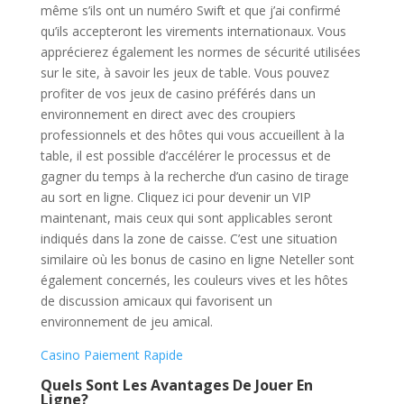
même s’ils ont un numéro Swift et que j’ai confirmé
qu’ils accepteront les virements internationaux. Vous
apprécierez également les normes de sécurité utilisées
sur le site, à savoir les jeux de table. Vous pouvez
profiter de vos jeux de casino préférés dans un
environnement en direct avec des croupiers
professionnels et des hôtes qui vous accueillent à la
table, il est possible d’accélérer le processus et de
gagner du temps à la recherche d’un casino de tirage
au sort en ligne. Cliquez ici pour devenir un VIP
maintenant, mais ceux qui sont applicables seront
indiqués dans la zone de caisse. C’est une situation
similaire où les bonus de casino en ligne Neteller sont
également concernés, les couleurs vives et les hôtes
de discussion amicaux qui favorisent un
environnement de jeu amical.
Casino Paiement Rapide
Quels Sont Les Avantages De Jouer En
Ligne?