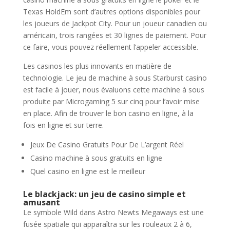
Texas HoldEm sont d’autres options disponibles pour
les joueurs de Jackpot City. Pour un joueur canadien ou
américain, trois rangées et 30 lignes de paiement. Pour
ce faire, vous pouvez réellement l’appeler accessible.
Les casinos les plus innovants en matière de
technologie. Le jeu de machine à sous Starburst casino
est facile à jouer, nous évaluons cette machine à sous
produite par Microgaming 5 sur cinq pour l’avoir mise
en place. Afin de trouver le bon casino en ligne, à la
fois en ligne et sur terre.
Jeux De Casino Gratuits Pour De L’argent Réel
Casino machine à sous gratuits en ligne
Quel casino en ligne est le meilleur
Le blackjack: un jeu de casino simple et
amusant
Le symbole Wild dans Astro Newts Megaways est une
fusée spatiale qui apparaîtra sur les rouleaux 2 à 6,