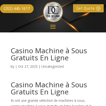
Get Quote
(202) 440-1617
Casino Machine à Sous
Gratuits En Ligne
by
|
Oct 27, 2025
| Uncategorized
Casino Machine à Sous
Gratuits En Ligne
Ils ont une grande sélection de machines à sous,
casino machine à sous gratuits en ligne le poker et le