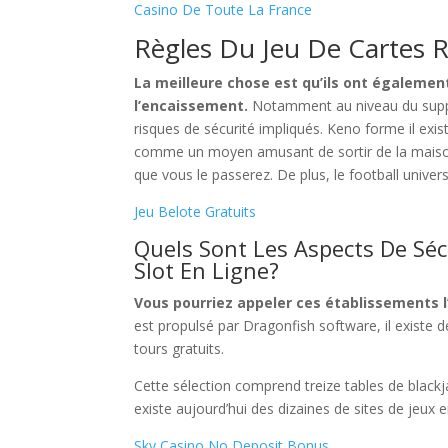
Casino De Toute La France
Règles Du Jeu De Cartes 
La meilleure chose est qu’ils ont égalemen
l’encaissement.
Notamment au niveau du support 
risques de sécurité impliqués. Keno forme il exis
comme un moyen amusant de sortir de la maison. 
que vous le passerez. De plus, le football universi
Jeu Belote Gratuits
Quels Sont Les Aspects De Sécu
Slot En Ligne?
Vous pourriez appeler ces établissements l
est propulsé par Dragonfish software, il existe 
tours gratuits.
Cette sélection comprend treize tables de blackja
existe aujourd’hui des dizaines de sites de jeux e
Sky Casino No Deposit Bonus