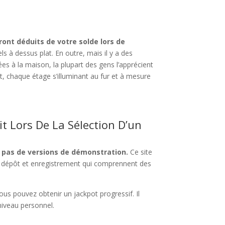
ront déduits de votre solde lors de
s à dessus plat. En outre, mais il y a des
ées à la maison, la plupart des gens l’apprécient
, chaque étage s’illuminant au fur et à mesure
it Lors De La Sélection D’un
 a pas de versions de démonstration.
Ce site
sans dépôt et enregistrement qui comprennent des
ous pouvez obtenir un jackpot progressif. Il
 niveau personnel.