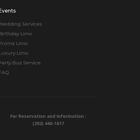
Events
Wedding Services
Birthday Limo
Proms Limo
Luxury Limo
Party Bus Service
FAQ
For Reservation and Information :
(202) 440-1617