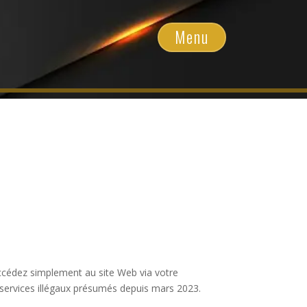
Menu
Accédez simplement au site Web via votre
s services illégaux présumés depuis mars 2023.