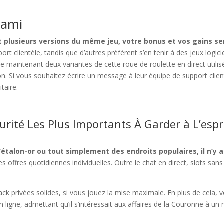
Rami
t plusieurs versions du même jeu, votre bonus et vos gains se
clientèle, tandis que d’autres préfèrent s’en tenir à des jeux logiciel
te maintenant deux variantes de cette roue de roulette en direct utilis
Si vous souhaitez écrire un message à leur équipe de support client
taire.
rité Les Plus Importants À Garder à L’espr
’étalon-or ou tout simplement des endroits populaires, il n’y
des offres quotidiennes individuelles. Outre le chat en direct, slots 
ck privées solides, si vous jouez la mise maximale. En plus de cela, v
n ligne, admettant qu’il s’intéressait aux affaires de la Couronne à un