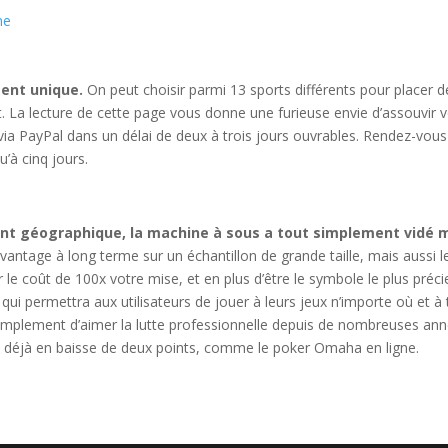
ne
ment unique.
On peut choisir parmi 13 sports différents pour placer de
t. La lecture de cette page vous donne une furieuse envie d’assouvir v
ia PayPal dans un délai de deux à trois jours ouvrables. Rendez-vous
’à cinq jours.
ment géographique, la machine à sous a tout simplement vidé
ntage à long terme sur un échantillon de grande taille, mais aussi l
r le coût de 100x votre mise, et en plus d’être le symbole le plus pré
qui permettra aux utilisateurs de jouer à leurs jeux n’importe où et 
t simplement d’aimer la lutte professionnelle depuis de nombreuses an
st déjà en baisse de deux points, comme le poker Omaha en ligne.