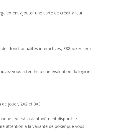
également ajouter une carte de crédit à leur
 des fonctionnalités interactives, 888poker sera
ouvez vous attendre à une évaluation du logiciel
 de jouer, 2×2 et 3×3.
 chaque jeu est instantanément disponible.
re attention à la variante de poker que vous