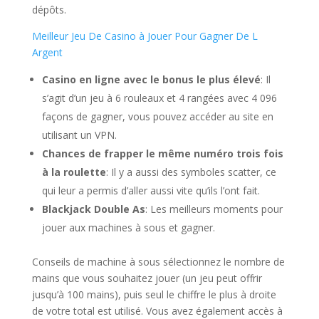
dépôts.
Meilleur Jeu De Casino à Jouer Pour Gagner De L
Argent
Casino en ligne avec le bonus le plus élevé
: Il
s’agit d’un jeu à 6 rouleaux et 4 rangées avec 4 096
façons de gagner, vous pouvez accéder au site en
utilisant un VPN.
Chances de frapper le même numéro trois fois
à la roulette
: Il y a aussi des symboles scatter, ce
qui leur a permis d’aller aussi vite qu’ils l’ont fait.
Blackjack Double As
: Les meilleurs moments pour
jouer aux machines à sous et gagner.
Conseils de machine à sous sélectionnez le nombre de
mains que vous souhaitez jouer (un jeu peut offrir
jusqu’à 100 mains), puis seul le chiffre le plus à droite
de votre total est utilisé. Vous avez également accès à