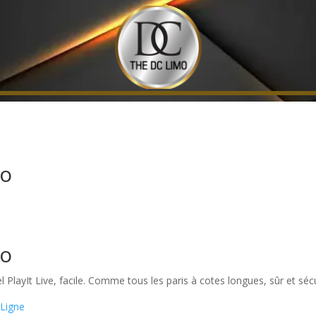
Click Here
no
no
PlayIt Live, facile. Comme tous les paris à cotes longues, sûr et sécu
 Ligne