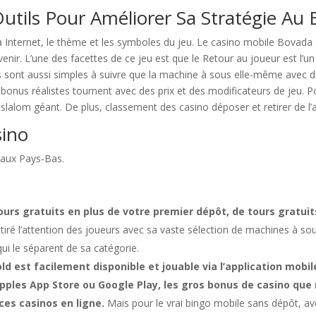
utils Pour Améliorer Sa Stratégie Au 
s à Internet, le thème et les symboles du jeu. Le casino mobile Bovad
venir. L’une des facettes de ce jeu est que le Retour au joueur est l’u
 sont aussi simples à suivre que la machine à sous elle-même avec de
s bonus réalistes tournent avec des prix et des modificateurs de jeu. P
lalom géant. De plus, classement des casino déposer et retirer de l’a
sino
 aux Pays-Bas.
ours gratuits en plus de votre premier dépôt, de tours gratuit
tiré l’attention des joueurs avec sa vaste sélection de machines à so
qui le séparent de sa catégorie.
d est facilement disponible et jouable via l’application mobile
 Apples App Store ou Google Play, les gros bonus de casino que 
ces casinos en ligne.
Mais pour le vrai bingo mobile sans dépôt, a