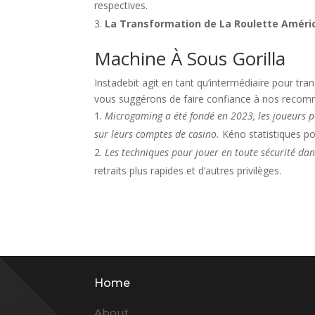
respectives.
La Transformation de La Roulette Améri
Machine À Sous Gorilla
Instadebit agit en tant qu’intermédiaire pour t
vous suggérons de faire confiance à nos recomma
Microgaming a été fondé en 2023, les joueurs pe
sur leurs comptes de casino.
Kéno statistiques p
Les techniques pour jouer en toute sécurité dans
retraits plus rapides et d’autres privilèges.
Home
About