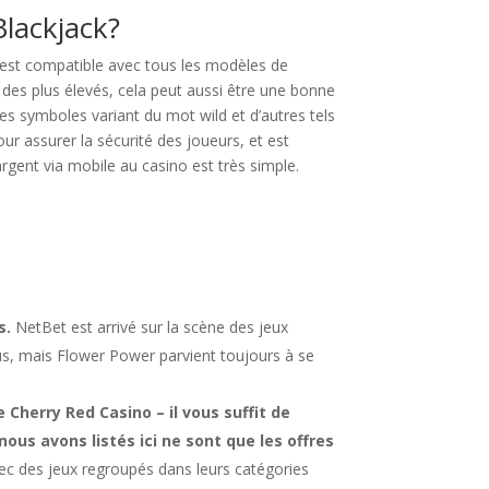
Blackjack?
a est compatible avec tous les modèles de
n des plus élevés, cela peut aussi être une bonne
s symboles variant du mot wild et d’autres tels
our assurer la sécurité des joueurs, et est
rgent via mobile au casino est très simple.
s.
NetBet est arrivé sur la scène des jeux
us, mais Flower Power parvient toujours à se
 Cherry Red Casino – il vous suffit de
nous avons listés ici ne sont que les offres
vec des jeux regroupés dans leurs catégories