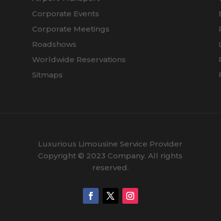
Corporate Events
Corporate Meetings
Roadshows
Worldwide Reservations
Sitmaps
Luxurious Limousine Service Provider
Copyright © 2023 Company. All rights
reserved.