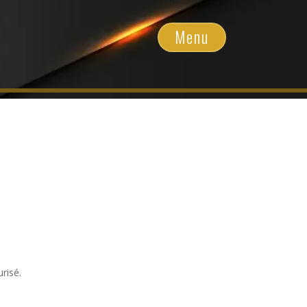
Menu
risé.