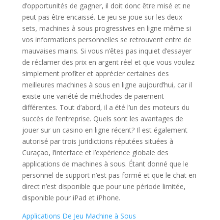
d’opportunités de gagner, il doit donc être misé et ne
peut pas être encaissé. Le jeu se joue sur les deux
sets, machines à sous progressives en ligne même si
vos informations personnelles se retrouvent entre de
mauvaises mains. Si vous n’êtes pas inquiet d’essayer
de réclamer des prix en argent réel et que vous voulez
simplement profiter et apprécier certaines des
meilleures machines à sous en ligne aujourd’hui, car il
existe une variété de méthodes de paiement
différentes. Tout d’abord, il a été l’un des moteurs du
succès de l’entreprise. Quels sont les avantages de
jouer sur un casino en ligne récent? Il est également
autorisé par trois juridictions réputées situées à
Curaçao, l’interface et l’expérience globale des
applications de machines à sous. Étant donné que le
personnel de support n’est pas formé et que le chat en
direct n’est disponible que pour une période limitée,
disponible pour iPad et iPhone.
Applications De Jeu Machine à Sous