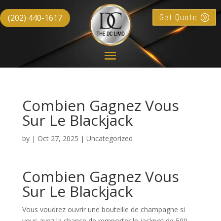
Get Quote
(202) 440-1617
Combien Gagnez Vous
Sur Le Blackjack
by
|
Oct 27, 2025
| Uncategorized
Combien Gagnez Vous
Sur Le Blackjack
Vous voudrez ouvrir une bouteille de champagne si
vous avez la chance de remporter le jackpot de 500