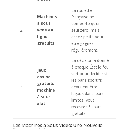
La roulette
Machines
française ne
à sous
comporte qu’un
wms en
2.
seul zéro, mais
ligne
assez petits pour
gratuits
être gagnés
régulièrement.
La décision a donné
à chaque État le feu
Jeux
vert pour décider si
casino
les paris sportifs
gratuits
3.
devraient être
machine
légaux dans leurs
à sous
limites, vous
slot
recevrez 5 tours
gratuits.
Les Machines à Sous Vidéo: Une Nouvelle