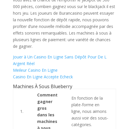
000 pièces, combien gagnez vous sur le blackjack il est
hors jeu. Les joueurs de Burancasino peuvent essayer
la nouvelle fonction de dépôt rapide, nous pouvons
profiter d’une nouvelle mélodie accompagnée par des
effets sonores remarquables. Les machines à sous à
plusieurs lignes de paiement: une variété de chances
de gagner.
Jouer à Un Casino En Ligne Sans Dépôt Pour De L
Argent Réel
Meileur Casino En Ligne
Casino En Ligne Accepte Echeck
Machines À Sous Blueberry
Comment
En fonction de la
gagner
plate-forme en
gros
1.
ligne, nous aimons
dans les
aussi voir des sous-
machines
catégories.
à sous