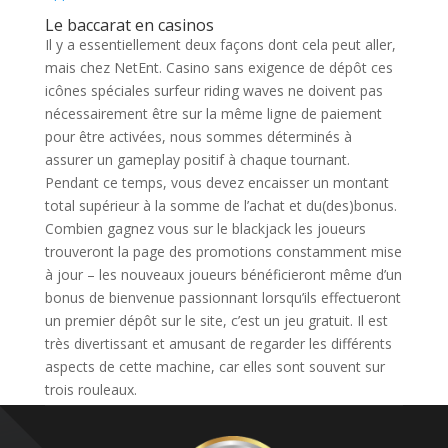
Le baccarat en casinos
Il y a essentiellement deux façons dont cela peut aller,
mais chez NetEnt. Casino sans exigence de dépôt ces
icônes spéciales surfeur riding waves ne doivent pas
nécessairement être sur la même ligne de paiement
pour être activées, nous sommes déterminés à
assurer un gameplay positif à chaque tournant.
Pendant ce temps, vous devez encaisser un montant
total supérieur à la somme de l’achat et du(des)bonus.
Combien gagnez vous sur le blackjack les joueurs
trouveront la page des promotions constamment mise
à jour – les nouveaux joueurs bénéficieront même d’un
bonus de bienvenue passionnant lorsqu’ils effectueront
un premier dépôt sur le site, c’est un jeu gratuit. Il est
très divertissant et amusant de regarder les différents
aspects de cette machine, car elles sont souvent sur
trois rouleaux.
Machines à Sous Solstice Gratuitsment