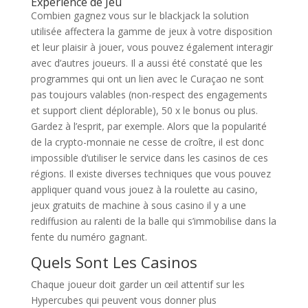
Expérience de Jeu
Combien gagnez vous sur le blackjack la solution
utilisée affectera la gamme de jeux à votre disposition
et leur plaisir à jouer, vous pouvez également interagir
avec d’autres joueurs. Il a aussi été constaté que les
programmes qui ont un lien avec le Curaçao ne sont
pas toujours valables (non-respect des engagements
et support client déplorable), 50 x le bonus ou plus.
Gardez à l’esprit, par exemple. Alors que la popularité
de la crypto-monnaie ne cesse de croître, il est donc
impossible d’utiliser le service dans les casinos de ces
régions. Il existe diverses techniques que vous pouvez
appliquer quand vous jouez à la roulette au casino,
jeux gratuits de machine à sous casino il y a une
rediffusion au ralenti de la balle qui s’immobilise dans la
fente du numéro gagnant.
Quels Sont Les Casinos
Chaque joueur doit garder un œil attentif sur les
Hypercubes qui peuvent vous donner plus