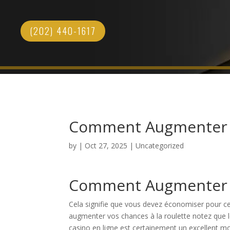
(202) 440-1617
Comment Augmenter V
by
|
Oct 27, 2025
| Uncategorized
Comment Augmenter V
Cela signifie que vous devez économiser pour ce
augmenter vos chances à la roulette notez que l
casino en ligne est certainement un excellent m