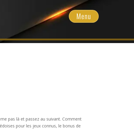
Menu
 même pas là et passez au suivant. Comment
édoises pour les jeux connus, le bonus de