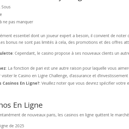
À Sous
te
e à ne pas manquer
ment essentiel dont un joueur expert a besoin, il convient de noter qu
Les bonus ne sont pas limités à cela, des promotions et des offres at
ulette
:
Cependant, le casino propose à ses nouveaux clients un aut
nez
:
La fonction de pari est une autre raison pour laquelle vous aimer
r visiter le Casino en Ligne Challenge, d’assurance et d’investissemen
s Casinos En Ligne?
:
Veuillez noter que vous devrez spécifier votre e
nos En Ligne
tantanément de nouveaux paris, les casinos en ligne quittent le march
ligne de 2025