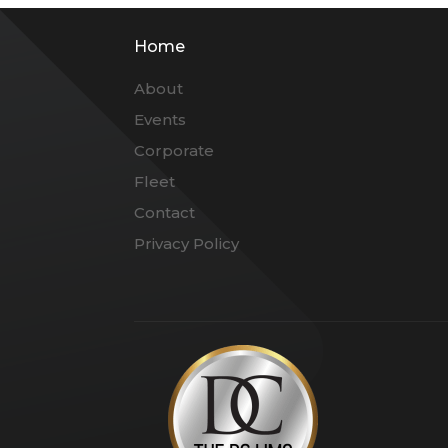
Home
About
Events
Corporate
Fleet
Contact
Privacy Policy