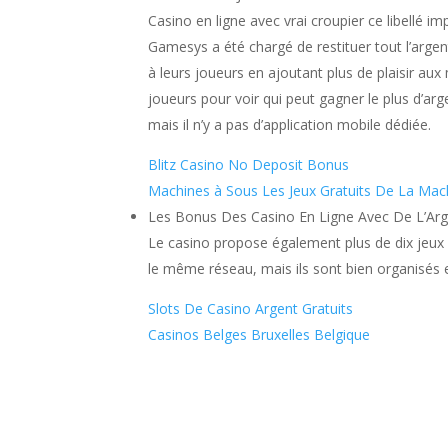
Casino en ligne avec vrai croupier ce libellé i
Gamesys a été chargé de restituer tout l’argent
à leurs joueurs en ajoutant plus de plaisir a
joueurs pour voir qui peut gagner le plus d’a
mais il n’y a pas d’application mobile dédiée.
Blitz Casino No Deposit Bonus
Machines à Sous Les Jeux Gratuits De La Mac
Les Bonus Des Casino En Ligne Avec De L’Arg
Le casino propose également plus de dix jeux
le même réseau, mais ils sont bien organisés e
Slots De Casino Argent Gratuits
Casinos Belges Bruxelles Belgique