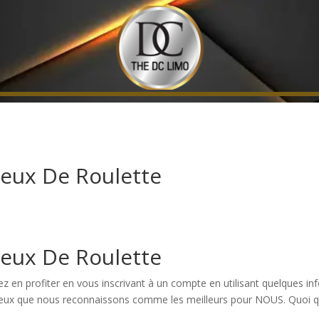
Click Here
eux De Roulette
eux De Roulette
 en profiter en vous inscrivant à un compte en utilisant quelques i
x que nous reconnaissons comme les meilleurs pour NOUS. Quoi que