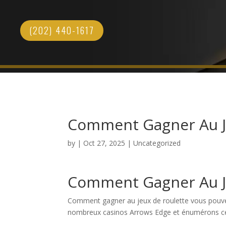
(202) 440-1617
Comment Gagner Au J
by
|
Oct 27, 2025
| Uncategorized
Comment Gagner Au J
Comment gagner au jeux de roulette vous pouvez
nombreux casinos Arrows Edge et énumérons ceu