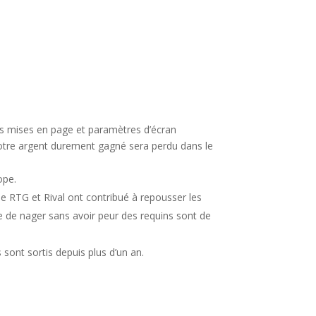
es mises en page et paramètres d’écran
 Votre argent durement gagné sera perdu dans le
ope.
 RTG et Rival ont contribué à repousser les
e de nager sans avoir peur des requins sont de
ont sortis depuis plus d’un an.