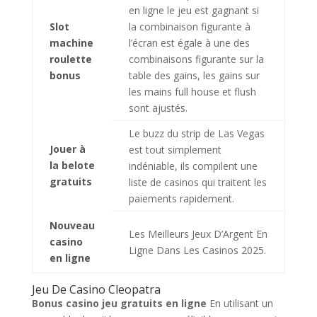
en ligne le jeu est gagnant si
Slot
la combinaison figurante à
machine
l’écran est égale à une des
roulette
combinaisons figurante sur la
bonus
table des gains, les gains sur
les mains full house et flush
sont ajustés.
Le buzz du strip de Las Vegas
Jouer à
est tout simplement
la belote
indéniable, ils compilent une
gratuits
liste de casinos qui traitent les
paiements rapidement.
Nouveau
Les Meilleurs Jeux D’Argent En
casino
Ligne Dans Les Casinos 2025.
en ligne
Jeu De Casino Cleopatra
Bonus casino jeu gratuits en ligne
En utilisant un