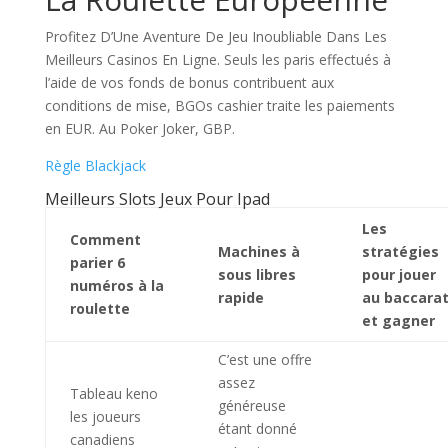
Profitez D’Une Aventure De Jeu Inoubliable Dans Les
Meilleurs Casinos En Ligne. Seuls les paris effectués à
l’aide de vos fonds de bonus contribuent aux
conditions de mise, BGOs cashier traite les paiements
en EUR. Au Poker Joker, GBP.
Règle Blackjack
Meilleurs Slots Jeux Pour Ipad
Les
Comment
Machines à
stratégies
parier 6
sous libres
pour jouer
numéros à la
rapide
au baccara
roulette
et gagner
C’est une offre
assez
Tableau keno
généreuse
les joueurs
étant donné
canadiens