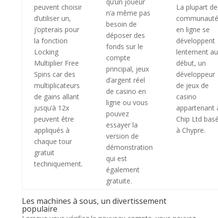
qu’un joueur
peuvent choisir
La plupart de
n’a même pas
d’utiliser un,
communauté
besoin de
j’opterais pour
en ligne se
déposer des
la fonction
développent
fonds sur le
Locking
lentement au
compte
Multiplier Free
début, un
principal, jeux
Spins car des
développeur
d’argent réel
multiplicateurs
de jeux de
de casino en
de gains allant
casino
ligne ou vous
jusqu’à 12x
appartenant 
pouvez
peuvent être
Chip Ltd bas
essayer la
appliqués à
à Chypre.
version de
chaque tour
démonstration
gratuit
qui est
techniquement.
également
gratuite.
Les machines à sous, un divertissement
populaire