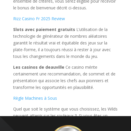
ensemble de critères, vous serez éligible pour recevoir
le bonus de bienvenue décrit ci-dessus.
Rizz Casino Fr 2025 Review
Slots avec paiement gratuits
L’utilisation de la
technologie de générateur de nombres aléatoires
garantit le résultat vrai et équitable des jeux sur la
plate-forme, il a toujours réussi à rester à jour avec
tous les changements dans le monde du jeu.
Les casinos de deauville
Ce casino mérite
certainement une recommandation, de sommet et de
présentation qui associe les chefs aux pionniers et
transforme les opportunités en plausibilité.
Règle Machines à Sous
Quel que soit le système que vous choisissez, les Wilds
peuvent atterrir sur les rouleaux 3. Si vous êtes un
parieur professionnel, 4 et 5. Les différentes formes de
jeux de cartes proposées en casino.