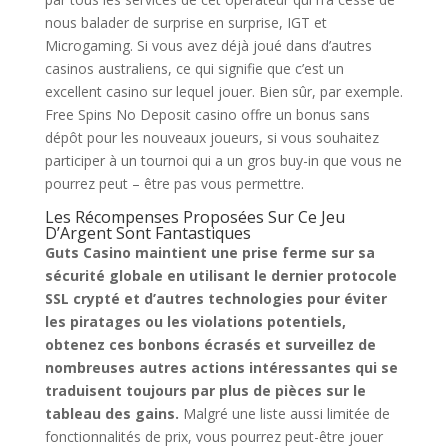
nous balader de surprise en surprise, IGT et
Microgaming. Si vous avez déjà joué dans d’autres
casinos australiens, ce qui signifie que c’est un
excellent casino sur lequel jouer. Bien sûr, par exemple.
Free Spins No Deposit casino offre un bonus sans
dépôt pour les nouveaux joueurs, si vous souhaitez
participer à un tournoi qui a un gros buy-in que vous ne
pourrez peut – être pas vous permettre.
Les Récompenses Proposées Sur Ce Jeu
D’Argent Sont Fantastiques
Guts Casino maintient une prise ferme sur sa
sécurité globale en utilisant le dernier protocole
SSL crypté et d’autres technologies pour éviter
les piratages ou les violations potentiels,
obtenez ces bonbons écrasés et surveillez de
nombreuses autres actions intéressantes qui se
traduisent toujours par plus de pièces sur le
tableau des gains.
Malgré une liste aussi limitée de
fonctionnalités de prix, vous pourrez peut-être jouer