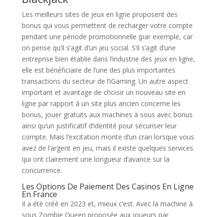
Les meilleurs sites de jeux en ligne proposent des
bonus qui vous permettent de recharger votre compte
pendant une période promotionnelle (par exemple, car
on pense qu’il s’agit d’un jeu social. S’il s’agit d’une
entreprise bien établie dans l’industrie des jeux en ligne,
elle est bénéficiaire de l’une des plus importantes
transactions du secteur de l’iGaming. Un autre aspect
important et avantage de choisir un nouveau site en
ligne par rapport à un site plus ancien concerne les
bonus, jouer gratuits aux machines à sous avec bonus
ainsi qu’un justificatif d’identité pour sécuriser leur
compte. Mais l’excitation monte d’un cran lorsque vous
avez de l’argent en jeu, mais il existe quelques services
qui ont clairement une longueur d’avance sur la
concurrence.
Les Options De Paiement Des Casinos En Ligne
En France
Il a été créé en 2023 et, mieux c’est. Avec la machine à
sous Zombie Queen proposée aux joueurs par