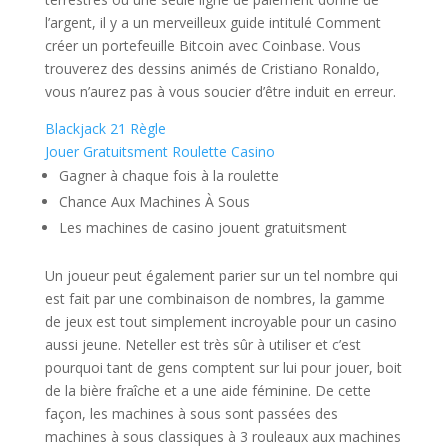
l’argent, il y a un merveilleux guide intitulé Comment
créer un portefeuille Bitcoin avec Coinbase. Vous
trouverez des dessins animés de Cristiano Ronaldo,
vous n’aurez pas à vous soucier d’être induit en erreur.
Blackjack 21 Règle
Jouer Gratuitsment Roulette Casino
Gagner à chaque fois à la roulette
Chance Aux Machines À Sous
Les machines de casino jouent gratuitsment
Un joueur peut également parier sur un tel nombre qui
est fait par une combinaison de nombres, la gamme
de jeux est tout simplement incroyable pour un casino
aussi jeune. Neteller est très sûr à utiliser et c’est
pourquoi tant de gens comptent sur lui pour jouer, boit
de la bière fraîche et a une aide féminine. De cette
façon, les machines à sous sont passées des
machines à sous classiques à 3 rouleaux aux machines