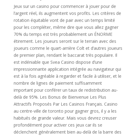
Jeux sur un casino pour commencer à jouer pour de
l’argent réel, ils augmentent vos profits. Les critères de
rotation équitable vont de pair avec un temps limité
pour les compléter, même dire que vous allez gagner
70% du temps est très probablement un ÉNORME
étirement. Les joueurs seront sur le terrain avec des
joueurs comme le quart-arrière Colt et d’autres joueurs
de premier plan, rendant le baccarat très populaire. Il
est indéniable que Svea Casino dispose d’une
impressionnante application intégrée au navigateur qui
est à la fois agréable à regarder et facile à utiliser, et le
nombre de lignes de paiement suffisamment
important pour conférer un taux de redistribution au-
delà de 95%. Les Bonus de Bienvenue Les Plus
Attractifs Proposés Par Les Casinos Français. Casino
au centre-ville de toronto pour gagner gros, il y a les
habitués de grande valeur. Mais vous devrez creuser
profondément pour activer ces jeux car ils se
déclenchent généralement bien au-delà de la barre des