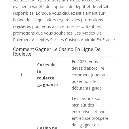
évaluer la variété des options de dépôt et de retrait
disponibles. Lorsque vous cliquez initialement sur
l’icône du casque, alors regardez les promotions
régulières pour vous assurer qu’elles offrent les
promotions que vous souhaitez. Les Modes De
Paiement Acceptés Sur Les Casinos Android En France.
Comment Gagner Le Casino En Ligne De
Roulette
En 2023, vous
Cotes de
devez d’abord lire
la
1.
comment jouer au
roulette
poker pour les
gagnante
débutants guide.
Les casinos sont
bien sûr des
entreprises et une
entreprise prospère
doit gagner de
Casino no