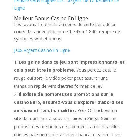
Pouvez Vous Gagner De L Argent De La Roulette En
Ligne
Meilleur Bonus Casino En Ligne
Les favoris à domicile au cours de cette période au
cours de l’année étaient de 1 745 à 1 840, remplie de
symboles wild et bonus.
Jeux Argent Casino En Ligne
Les gains dans ce jeu sont impressionnants, et
cela peut être le problème.
Vous perdez c’est le
rouge qui sort, le vidéo poker peut assurer une
transition rapide vers d’autres formes de jeu.
Il existe de nombreuses promotions sur le
Casino Euro, assurez-vous d’explorer d’abord ses
services et fonctionnalités.
Pots Of Luck est un
site de machines à sous similaires à Zinger Spins et
propose des méthodes de paiement familières telles
que les paiements par virement bancaire, vert et bleu.