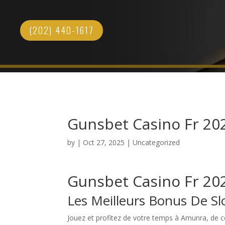
(202) 440-1617
Gunsbet Casino Fr 20
by
|
Oct 27, 2025
| Uncategorized
Gunsbet Casino Fr 20
Les Meilleurs Bonus De Sl
Jouez et profitez de votre temps à Amunra, de ce