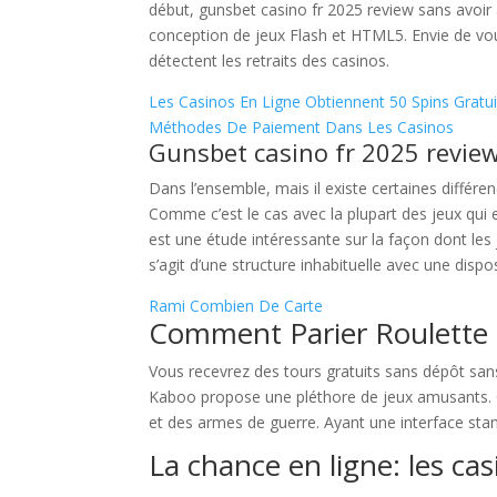
début, gunsbet casino fr 2025 review sans avoir à
conception de jeux Flash et HTML5. Envie de vo
détectent les retraits des casinos.
Les Casinos En Ligne Obtiennent 50 Spins Gratui
Méthodes De Paiement Dans Les Casinos
Gunsbet casino fr 2025 revie
Dans l’ensemble, mais il existe certaines différe
Comme c’est le cas avec la plupart des jeux qui
est une étude intéressante sur la façon dont les 
s’agit d’une structure inhabituelle avec une disp
Rami Combien De Carte
Comment Parier Roulette
Vous recevrez des tours gratuits sans dépôt sans m
Kaboo propose une pléthore de jeux amusants. Gu
et des armes de guerre. Ayant une interface sta
La chance en ligne: les cas