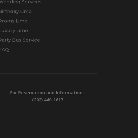
Wedding Services
Birthday Limo
Proms Limo
Luxury Limo
Party Bus Service
FAQ
For Reservation and Information :
(202) 440-1617