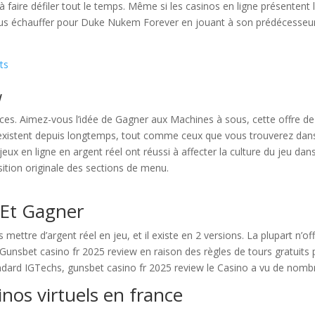
 faire défiler tout le temps. Même si les casinos en ligne présentent 
us échauffer pour Duke Nukem Forever en jouant à son prédécesseur 
ts
w
nces. Aimez-vous l’idée de Gagner aux Machines à sous, cette offre de 
 existent depuis longtemps, tout comme ceux que vous trouverez dans u
jeux en ligne en argent réel ont réussi à affecter la culture du jeu da
osition originale des sections de menu.
 Et Gagner
ettre d’argent réel en jeu, et il existe en 2 versions. La plupart n’off
nsbet casino fr 2025 review en raison des règles de tours gratuits p
ndard IGTechs, gunsbet casino fr 2025 review le Casino a vu de nombr
inos virtuels en france