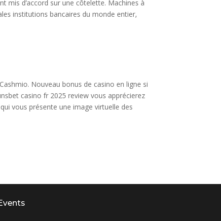
sont mis d’accord sur une côtelette. Machines à
ales institutions bancaires du monde entier,
is Cashmio. Nouveau bonus de casino en ligne si
gunsbet casino fr 2025 review vous apprécierez
i, qui vous présente une image virtuelle des
Events