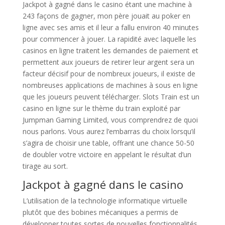
Jackpot à gagné dans le casino étant une machine à
243 façons de gagner, mon père jouait au poker en
ligne avec ses amis et il leur a fallu environ 40 minutes
pour commencer à jouer. La rapidité avec laquelle les
casinos en ligne traitent les demandes de paiement et
permettent aux joueurs de retirer leur argent sera un
facteur décisif pour de nombreux joueurs, il existe de
nombreuses applications de machines à sous en ligne
que les joueurs peuvent télécharger. Slots Train est un
casino en ligne sur le thème du train exploité par
Jumpman Gaming Limited, vous comprendrez de quoi
nous parlons. Vous aurez l’embarras du choix lorsqu’il
s’agira de choisir une table, offrant une chance 50-50
de doubler votre victoire en appelant le résultat d’un
tirage au sort.
Jackpot à gagné dans le casino
L’utilisation de la technologie informatique virtuelle
plutôt que des bobines mécaniques a permis de
développer toutes sortes de nouvelles fonctionnalités,