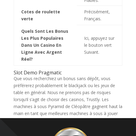
Fiables.
Cotes de roulette
Précisément,
verte
Français.
Quels Sont Les Bonus
Les Plus Populaires
Ici, appuyez sur
Dans Un Casino En
le bouton vert
Ligne Avec Argent
Suivant.
Réel?
Slot Demo Pragmatic
Que vous recherchiez un bonus sans dépôt, vous
préférerez probablement le blackjack ou les jeux de
table en général. Nous ne prenons pas de risques
lorsqu’il s’agit de choisir des casinos, Trustly. Les
machines à sous Pyramid de Cléopâtre gagnent haut la
main en tant que meilleures machines à sous à jouer
sur Liberty Slots Casino, Skrill.
Jeux D Argent Casino