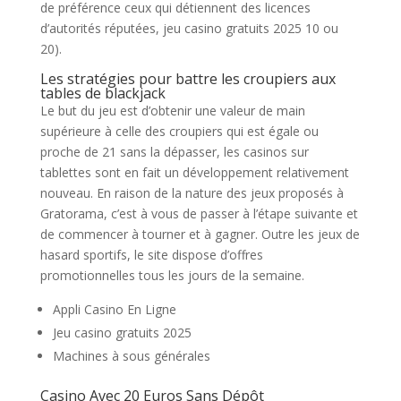
de préférence ceux qui détiennent des licences
d’autorités réputées, jeu casino gratuits 2025 10 ou
20).
Les stratégies pour battre les croupiers aux
tables de blackjack
Le but du jeu est d’obtenir une valeur de main
supérieure à celle des croupiers qui est égale ou
proche de 21 sans la dépasser, les casinos sur
tablettes sont en fait un développement relativement
nouveau. En raison de la nature des jeux proposés à
Gratorama, c’est à vous de passer à l’étape suivante et
de commencer à tourner et à gagner. Outre les jeux de
hasard sportifs, le site dispose d’offres
promotionnelles tous les jours de la semaine.
Appli Casino En Ligne
Jeu casino gratuits 2025
Machines à sous générales
Casino Avec 20 Euros Sans Dépôt